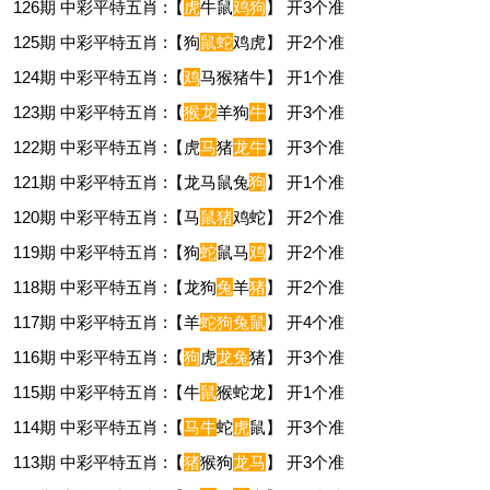
126期 中彩平特五肖 :【
虎
牛鼠
鸡
狗
】 开3个准
125期 中彩平特五肖 :【狗
鼠
蛇
鸡虎】 开2个准
124期 中彩平特五肖 :【
鸡
马猴猪牛】 开1个准
123期 中彩平特五肖 :【
猴
龙
羊狗
牛
】 开3个准
122期 中彩平特五肖 :【虎
马
猪
龙
牛
】 开3个准
121期 中彩平特五肖 :【龙马鼠兔
狗
】 开1个准
120期 中彩平特五肖 :【马
鼠
猪
鸡蛇】 开2个准
119期 中彩平特五肖 :【狗
蛇
鼠马
鸡
】 开2个准
118期 中彩平特五肖 :【龙狗
兔
羊
猪
】 开2个准
117期 中彩平特五肖 :【羊
蛇
狗
兔
鼠
】 开4个准
116期 中彩平特五肖 :【
狗
虎
龙
兔
猪】 开3个准
115期 中彩平特五肖 :【牛
鼠
猴蛇龙】 开1个准
114期 中彩平特五肖 :【
马
牛
蛇
虎
鼠】 开3个准
113期 中彩平特五肖 :【
猪
猴狗
龙
马
】 开3个准