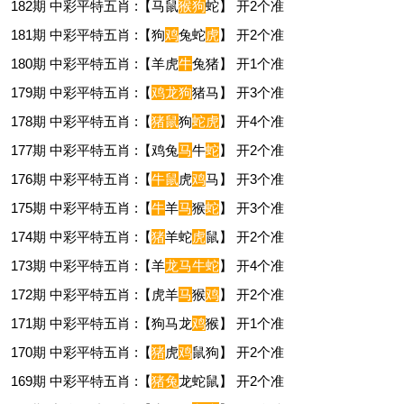
182期 中彩平特五肖 :【马鼠
猴
狗
蛇】 开2个准
181期 中彩平特五肖 :【狗
鸡
兔蛇
虎
】 开2个准
180期 中彩平特五肖 :【羊虎
牛
兔猪】 开1个准
179期 中彩平特五肖 :【
鸡
龙
狗
猪马】 开3个准
178期 中彩平特五肖 :【
猪
鼠
狗
蛇
虎
】 开4个准
177期 中彩平特五肖 :【鸡兔
马
牛
蛇
】 开2个准
176期 中彩平特五肖 :【
牛
鼠
虎
鸡
马】 开3个准
175期 中彩平特五肖 :【
牛
羊
马
猴
蛇
】 开3个准
174期 中彩平特五肖 :【
猪
羊蛇
虎
鼠】 开2个准
173期 中彩平特五肖 :【羊
龙
马
牛
蛇
】 开4个准
172期 中彩平特五肖 :【虎羊
马
猴
鸡
】 开2个准
171期 中彩平特五肖 :【狗马龙
鸡
猴】 开1个准
170期 中彩平特五肖 :【
猪
虎
鸡
鼠狗】 开2个准
169期 中彩平特五肖 :【
猪
兔
龙蛇鼠】 开2个准