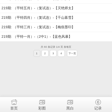
219期: （平特五肖）-（复试连）-【灭绝师太】
219期: （平特四肖）-（复试连）-【千山暮雪】
219期: （平特三肖）-（复试连）-【梅痕墨印】
219期: （平特一肖）-（2中1）-【蓝色风暴】
共 60 条记录 1/4 页 条每页
1
2
3
4
下一页
首页
彩图
黑白
记录