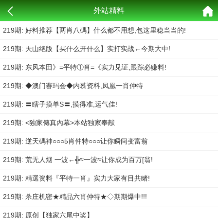
外站精料
219期: 好料推荐【两肖八碼】什么都不用想,包这里稳当当的!
219期: 天山绝版【买什么开什么】实打实战←今期大中!
219期: 东风本田》=平特①肖=《实力见证,跟踪必赚料!
219期: ◆澳门赛玛会◆内慕资料,凤凰一肖仲特
219期: 〓瞎子摸单S〓,摸得准,运气佳!
219期: <独家傳真內幕>本站独家奉献
219期: 逆天碼神○○○5肖仲特○○○让你瞬间变富翁
219期: 荒无人烟 一波←╬≈一波≈让你成为百万[翁!
219期: 精選资料『平特一肖』实力大家有目共睹!
219期: 杀庄机密★精品六肖仲特★◇期期爆中!!!
219期: 原创【独家六尾中奖】