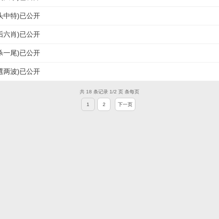
三头中特)已公开
前后六肖)已公开
绝杀一尾)已公开
精選两波)已公开
共 18 条记录 1/2 页 条每页
1
2
下一页