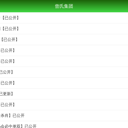
曾氏集团
中【已公开】
围【已公开】
测【已公开】
【已公开】
【已公开】
【已公开】
【已公开】
【已更新】
【已公开】
无错杀肖】已公开
赛玛会必中单双】已公开