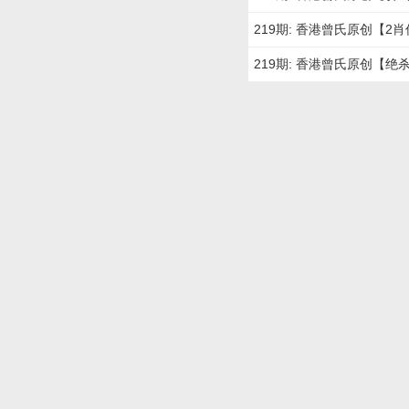
219期: 香港曾氏原创【2
219期: 香港曾氏原创【绝