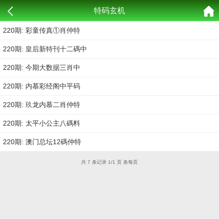
特码玄机
220期: 彩童传真①肖仲特
220期: 皇后新特刊十二碼中
220期: 今期大数据三肖中
220期: 内慕彩经阁中平码
220期: 玖龙内慕二肖仲特
220期: 太平小公主八碼料
220期: 澳门总坛12碼仲特
共 7 条记录 1/1 页 条每页