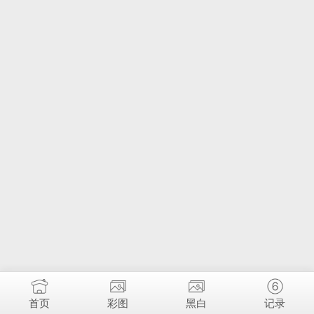
首页
彩图
黑白
记录