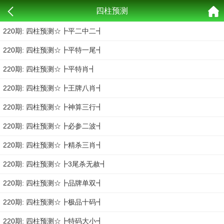
四柱预测
220期: 四柱预测☆┣平二中二┫
220期: 四柱预测☆┣平特一尾┫
220期: 四柱预测☆┣平特肖┫
220期: 四柱预测☆┣王牌八肖┫
220期: 四柱预测☆┣神算三行┫
220期: 四柱预测☆┣必参二波┫
220期: 四柱预测☆┣精杀三肖┫
220期: 四柱预测☆┣3尾杀无赦┫
220期: 四柱预测☆┣品牌单双┫
220期: 四柱预测☆┣极品十码┫
220期: 四柱预测☆┣特码大小┫