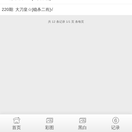
220期: 大刀皇☆[稳杀二肖]√
共 12 条记录 1/1 页 条每页
首页
彩图
黑白
记录