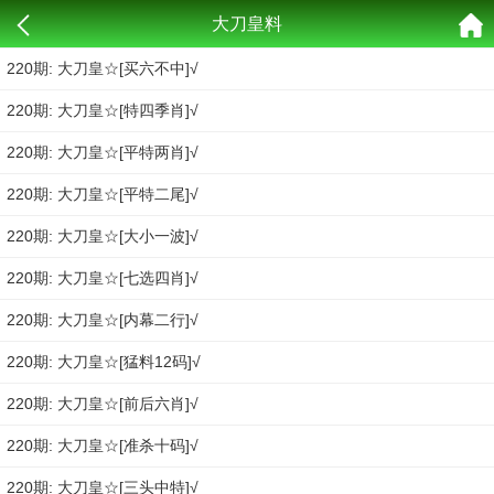
大刀皇料
220期: 大刀皇☆[买六不中]√
220期: 大刀皇☆[特四季肖]√
220期: 大刀皇☆[平特两肖]√
220期: 大刀皇☆[平特二尾]√
220期: 大刀皇☆[大小一波]√
220期: 大刀皇☆[七选四肖]√
220期: 大刀皇☆[内幕二行]√
220期: 大刀皇☆[猛料12码]√
220期: 大刀皇☆[前后六肖]√
220期: 大刀皇☆[准杀十码]√
220期: 大刀皇☆[三头中特]√