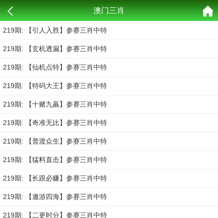
澳门三肖
219期: 【引人入胜】参赛三肖中特
219期: 【玄机透漏】参赛三肖中特
219期: 【仙机点特】参赛三肖中特
219期: 【特码大王】参赛三肖中特
219期: 【十赌九羸】参赛三肖中特
219期: 【奇准无比】参赛三肖中特
219期: 【普渡众生】参赛三肖中特
219期: 【猛料直击】参赛三肖中特
219期: 【长跟必赚】参赛三肖中特
219期: 【遨游四海】参赛三肖中特
219期: 【二更时分】参赛三肖中特