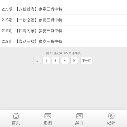
219期: 【八仙过海】参赛三肖中特
219期: 【一步之遥】参赛三肖中特
219期: 【四海为家】参赛三肖中特
219期: 【轰动三省】参赛三肖中特
共 68 条记录 1/5 页 条每页
1
2
3
4
5
下一页
首页
彩图
黑白
记录