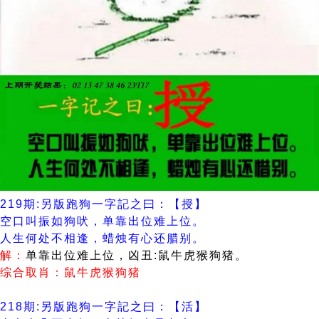
219期:另版跑狗一字記之曰：【授】
空口叫振如狗吠，单靠出位难上位。
人生何处不相逢，蜡烛有心还腊别。
解：
单靠出位难上位，凶丑:鼠牛虎猴狗猪。
综合取肖：鼠牛虎猴狗猪
218期:另版跑狗一字記之曰：【活】