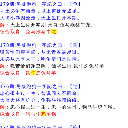
179期:另版跑狗一字記之曰：【争】
寸土必争有商量，世上何处无战场。
大街小巷四处走，天上生肖开本期。
解：
天上生肖开本期,天肖:兔马猴猪牛龙。
综合取肖：兔马猴猪牛
龙
178期:另版跑狗一字記之曰：【閨】
狐苦恰们穿空闺，从来青春最易逝。
未必从此享太平，明争暗门是世情。
解：
狐苦恰们穿空闺，独字生肖:鼠牛虎兔马羊。
综合取肖：鼠
牛
虎兔马羊
176期:另版跑狗一字記之曰：【过】
忠心报主过一生，曾说同人不同命。
太监大将有机会，争强斗胜闹纷纷。
解：
忠心报主过一生，忠心的生肖，狗马牛鸡羊猴。
综合取肖：狗马牛
鸡
羊猴
174期:另版跑狗一字記之曰：【棕】