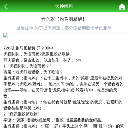
大神解料
六合彩【跑马图精解】
温馨提示:为了提高网速，部分连错期数记录已删除
220期:跑马图精解 开？00中
虎视眈眈，为谁而餐?宛罗重穀起歌筵。
弱肉强食，趨吉逃凶。似血如朱一抹齐。br>
1. “虎视眈眈，为谁而餐？”
表层：老虎盯着猎物，为了吃谁？
生肖逻辑（指向鸡）：在十二生肖中，虎的“菜谱”里最常被提及的对
手是鸡（虎吃鸡/野雉）。但此句问“为谁”，实则在说另一个猎食者的
出现——即蛇。在民间谚语“龙凤相斗”或“蛇吞鸡”中，蛇是鸡的天
敌。
生肖逻辑（指向蛇）：蛇在捕食时就是“虎视眈眈”的状态，它紧盯的
猎物往往是鸟类（鸡）。
2. “宛罗重穀起歌筵”
字谜：“宛罗”指轻纱或丝网，“重穀”指层层叠叠的丝织品。
生肖逻辑（指向鸡）：“羅”（罗）字头上加个“网”，而“雞”（鸡）的繁