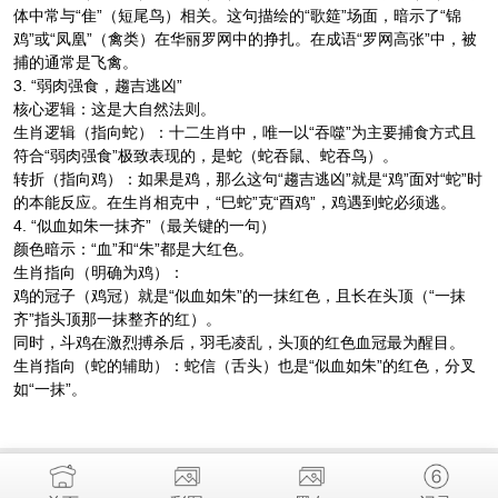
体中常与“隹”（短尾鸟）相关。这句描绘的“歌筵”场面，暗示了“锦
鸡”或“凤凰”（禽类）在华丽罗网中的挣扎。在成语“罗网高张”中，被
捕的通常是飞禽。
3. “弱肉强食，趨吉逃凶”
核心逻辑：这是大自然法则。
生肖逻辑（指向蛇）：十二生肖中，唯一以“吞噬”为主要捕食方式且
符合“弱肉强食”极致表现的，是蛇（蛇吞鼠、蛇吞鸟）。
转折（指向鸡）：如果是鸡，那么这句“趨吉逃凶”就是“鸡”面对“蛇”时
的本能反应。在生肖相克中，“巳蛇”克“酉鸡”，鸡遇到蛇必须逃。
4. “似血如朱一抹齐”（最关键的一句）
颜色暗示：“血”和“朱”都是大红色。
生肖指向（明确为鸡）：
鸡的冠子（鸡冠）就是“似血如朱”的一抹红色，且长在头顶（“一抹
齐”指头顶那一抹整齐的红）。
同时，斗鸡在激烈搏杀后，羽毛凌乱，头顶的红色血冠最为醒目。
生肖指向（蛇的辅助）：蛇信（舌头）也是“似血如朱”的红色，分叉
如“一抹”。