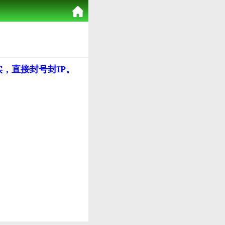
，直接封号封IP。