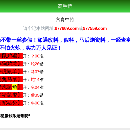
高手榜
六肖中特
请牢记本站网址:
977669.com
或
977559.com
绝不带一丝参假！如遇改料，假料，马后炮资料，一经查实
不怕火炼，实力万人见证！
狗鼠鸡猴】
开：
？00
准
羊狗鸡龙】
开：
蛇26
错
牛虎鼠羊】
开：
马37
错
虎兔马鼠】
开：
蛇14
准
猪虎鼠
兔
】
开：
兔04
准
牛猪鼠虎】
开：
猴35
错
马蛇猪兔】
开：
牛06
准
om稳赢钱敬请期待!