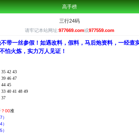
高手榜
三行24码
请牢记本站网址:
977669.com
或
977559.com
绝不带一丝参假！如遇改料，假料，马后炮资料，一经查实
不怕火炼，实力万人见证！
35 42 43
39 46 47
 44 45
33 40 41 48 49
 37
开
？00
准
37）
44）
35）