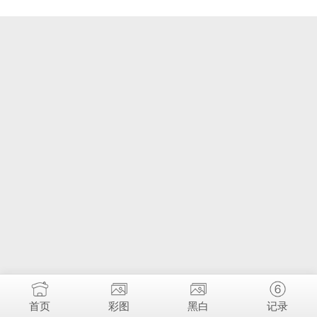
首页
彩图
黑白
记录