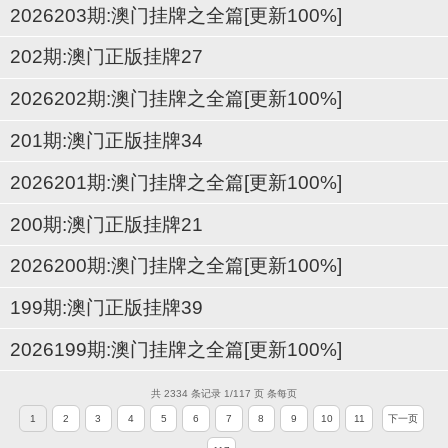
2026203期:澳门挂牌之全篇[更新100%]
202期:澳门正版挂牌27
2026202期:澳门挂牌之全篇[更新100%]
201期:澳门正版挂牌34
2026201期:澳门挂牌之全篇[更新100%]
200期:澳门正版挂牌21
2026200期:澳门挂牌之全篇[更新100%]
199期:澳门正版挂牌39
2026199期:澳门挂牌之全篇[更新100%]
共 2334 条记录 1/117 页 条每页
1
2
3
4
5
6
7
8
9
10
11
下一页