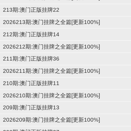
213期:澳门正版挂牌22
2026213期:澳门挂牌之全篇[更新100%]
212期:澳门正版挂牌14
2026212期:澳门挂牌之全篇[更新100%]
211期:澳门正版挂牌36
2026211期:澳门挂牌之全篇[更新100%]
210期:澳门正版挂牌11
2026210期:澳门挂牌之全篇[更新100%]
209期:澳门正版挂牌13
2026209期:澳门挂牌之全篇[更新100%]