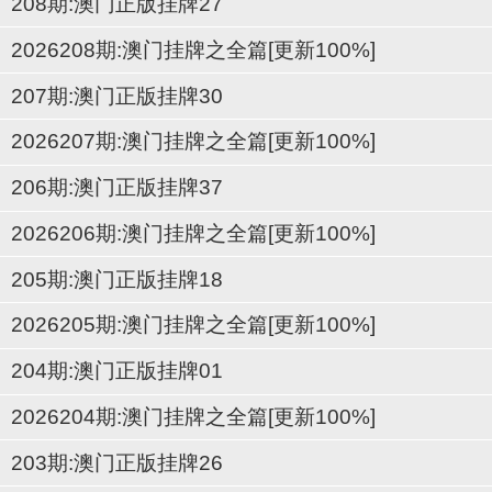
208期:澳门正版挂牌27
2026208期:澳门挂牌之全篇[更新100%]
207期:澳门正版挂牌30
2026207期:澳门挂牌之全篇[更新100%]
206期:澳门正版挂牌37
2026206期:澳门挂牌之全篇[更新100%]
205期:澳门正版挂牌18
2026205期:澳门挂牌之全篇[更新100%]
204期:澳门正版挂牌01
2026204期:澳门挂牌之全篇[更新100%]
203期:澳门正版挂牌26