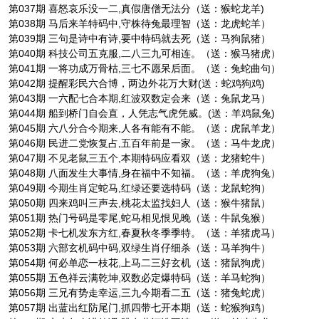
第037期 喜怒哀乐没一二,真假唐僧无法分（送：猴蛇龙羊)
第038期 马后来羊特码中,守株待兔最理智（送：龙虎蛇羊）
第039期 三句是诗中有诗,要中特码就去死（送：马狗鼠猪）
第040期 科技公司五克服,二八三九可相连。（送：猴马猪虎）
第041期 一将功成万骨枯,三七不愿呆后面。（送：兔蛇曲句）
第042期 提醒彩民六合博，两边外花万大财(送：蛇鸡狗鸡)
第043期 一六配七合本期,红波双数定会来（送：兔鼠龙马）
第044期 船到桥门自会直，人凭志气虎凭威。(送：羊鸡鼠兔)
第045期 六八分合今期来,人各有能有不能。（送：虎鼠羊龙）
第046期 民进二党恢复占,五百年前是一家。（送：马牛龙虎）
第047期 不见老鼠三五个,本期特码应看双（送：龙猪蛇牛）
第048期 八面发生大事情,身在福中不知福。（送：羊虎狗兔）
第049期 今期生肖定蛇马,红绿还要选特码（送：龙鼠蛇狗）
第050期 四来鸡叫三声去,桃花太监找妇人（送：猴牛猪鼠）
第051期 热门号码是零尾,蛇马相见恨见晚（送：牛鼠兔猴）
第052期 卡七机发东方红,春夏秋冬季季特。（送：羊猪虎马）
第053期 六部玄机码中码,双绿生肖仔细杀（送：马羊狗牛）
第054期 何必单恋一枝花,上马二三好玄机（送：猪鼠狗虎）
第055期 五色祥云满乾坤,双数必定爆特码（送：羊马蛇狗）
第056期 三兄有势走幸运,三九今期看二五（送：猪兔蛇虎）
第057期 出蓝出红防尾门,抓四带七开本期（送：蛇猴狗鸡）