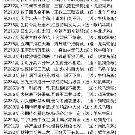
第272期 和尚何事出真言，三宫六苑苍蝶舞(送：龙虎鼠鸡)
第273期 败子回头金不换，正数二三取四截。(送：龙羊马兔)
第274期 天字出头一字高,十谒朱门九不开。（送：牛猪兔鸡）
第275期 生肖今期旺金木,红波特码发两头（送：猴鸡马狗）
第276期 日出东方红太阳．今朝有酒今朝醉(送：牛龙虎鸡)
第277期 冤家宜解不宜结,上穷碧落下黄宗。（送：猴虎鼠蛇）
第278期 五湖广海在天涯，秀外慧中把特藏。(送：龙马蛇鼠)
第279期 玉宇澄清万里挟，一身如材无气力(送：蛇牛猪羊)
第280期 打破沙锅璺到底，欲钱请看沙无尽。(送：虎龙兔鼠)
第281期 面对身高四分米,人生何处不相逢。（送：鼠狗兔猴）
第282期 快速降低三完成，山以小陁而大崩。(送：马狗羊鼠)
第283期 解十后可谓积分,雄鸡一唱天下白。（送：牛狗马鸦）
第284期 三九三四必开一,绿红特码后段发（送：马鼠羊狗）
第285期 有一利必有一弊,花红柳绿不夜天。（送：蛇马鸡猴）
第286期 大树底下好乘凉,瓦罐不离井口破。（送：鸡马龙蛇）
第287期 四头连旺暴今期,善问者如攻坚木。（送：狗蛇鼠兔）
第288期 本期特码定单蓝,虎前鸡后中大奖（送：虎龙马猪）
第289期 今期待会景色好,特码必定在一定（送：羊兔牛鼠）
第290期 二字组合中五定,属土属水亦属金（送：马狗龙牛）
第291期 一共产生过多求,错将双锋绘七彩。（送：狗鼠羊鸡）
第292期 财神本期关二六，三分天下有其二。(送：猴羊鸡马)