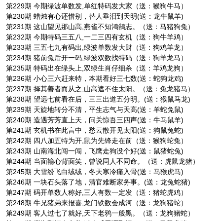
第229期 今期绿波单数发,单红特码发大家（送：猴狗牛马）
第230期 蜡烛有心还惜别，替人垂泪到天明(送：龙牛鼠羊)
第231期 这山望见那山高,燕雀不知鸿鹄志。（送：马猪狗兔）
第232期 今期特码三五八,一二三四有玄机（送：狗牛羊鸡）
第233期 三五七九有码出,绿波单数发大财（送：狗鸡羊龙）
第234期 猪前兔后开一码,绿波双数找特码（送：狗羊龙马）
第235期 特码出在绿头上,双绿生肖仔细杀（送：羊鸡龙狗）
第236期 小心三六赶来特，本期看好三七数(送：蛇狗龙鸡)
第237期 择其善者而从之,山高遮不住太阳。（送：兔龙猪马）
第238期 望远七前看在后，三三出道五分明。(送：猴鼠马龙)
第239期 天旋地转分不清，平生志气与天高(送：羊蛇免鼠)
第240期 造遇芳芳直上天，问关惊吾三四声(送：牛马鼠羊)
第241期 玄机书在此言中，愁云散开见太阳(送：狗鼠兔蛇)
第242期 四八加五特为开,鼠为先锋走在前（送：猴狗蛇兔）
第243期 山南海北闯一闯，飞鹰走狗没个好(送：鼠猪蛇兔)
第244期 当面输心背面笑，曾说同人不同命。（送：虎鼠龙猪）
第245期 大雪纷飞白绒绒，冬天寒冷痛入骨(送：马猴虎马)
第246期 一块石头落了地，清官难断家务事。(送：龙兔蛇猪)
第247期 码开单数人称好,三人有数一定发（送：猪蛇虎鸡）
第248期 牛兄猪弟来报喜,龙门铁数会成河（送：龙狗猪蛇）
第249期 客人过七了就好,天下老鸦一般黑。（送：龙狗猪蛇）