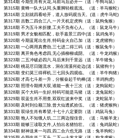
第314期 今期生肖有火花,马前马后必开一（送：牛狗马鼠）
第315期 黄蜂一队大认同,头重脚轻根底浅。（送：羊马猴蛇）
第316期 立刻就四看哈开，道人放码观当天。(送：虎牛马蛇)
第317期 吉数二四合三八,一片天机定虎狗（送：鼠狗兔猴）
第318期 不为五斗米折腰,工夫不负有心人。（送：鼠龙马牛）
第319期 男才女貌相匹配，欲手嘉景三四中(送：鼠鸡兔羊)
第320期 今期蓝尾出生肖,特码金火自己加（送：龙虎猪狗）
第321期 一心两用真费劲,三七进二得三码（送：猴鼠兔牛）
第322期 离开角色考虑四,无心插柳柳成阴。（送：牛龙鸡猴）
第323期 二五冲破必四六,马后来到千里远（送：羊牛猪兔）
第324期 桃花尽日随流水，洞在清溪何处边(送：鼠猪狗十)
第325期 变幻莫三得襌机,三七回头四观临。（送：羊牛狗猪）
第326期 才高七斗差一升，分猴奋起千钧棒(送：羊鸡狗虎)
第327期 照理今期搏大双,谁能一夜十三次（送：龙狗鼠蛇）
第328期 买个大码一生好,特码可能是马猪（送：龙兔鼠蛇）
第329期 双蓝生肖不用查,双双红波来中奖（送：龙蛇鼠羊）
第330期 及时到位额三除,曾大仙透贰拾伍。（送：猪虎猴狗）
第331期 双绿生肖有希望,十七十八定要防（送：鸡鼠马兔）
第332期 饱人不知饿人饥,二三两边报佳音。（送：马猴羊龙）
第333期 能够三读取文件,人怕出名猪怕壮。（送：兔鸡鼠蛇）
第334期 财神送来一与四,四二合六也无路（送：兔羊狗蛇）
第335期 今期生肖二五头,二五一十发大家（送：狗龙虎猴）