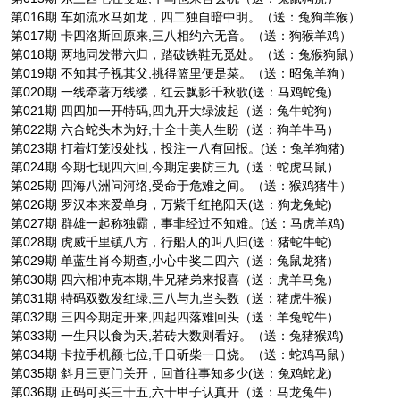
第016期 车如流水马如龙，四二独自暗中明。（送：兔狗羊猴）
第017期 卡四洛斯回原来,三八相约六无音。（送：狗猴羊鸡）
第018期 两地同发带六归，踏破铁鞋无觅处。（送：兔猴狗鼠）
第019期 不知其子视其父,挑得篮里便是菜。（送：昭兔羊狗）
第020期 一线牵著万线缕，红云飘影千秋歌(送：马鸡蛇兔)
第021期 四四加一开特码,四九开大绿波起（送：兔牛蛇狗）
第022期 六合蛇头木为好,十全十美人生盼（送：狗羊牛马）
第023期 打着灯笼没处找，投注一八有回报。(送：兔羊狗猪)
第024期 今期七现四六回,今期定要防三九（送：蛇虎马鼠）
第025期 四海八洲问河络,受命于危难之间。（送：猴鸡猪牛）
第026期 罗汉本来爱单身，万紫千红艳阳天(送：狗龙兔蛇)
第027期 群雄一起称独霸，事非经过不知难。(送：马虎羊鸡)
第028期 虎威千里镇八方，行船人的叫八归(送：猪蛇牛蛇)
第029期 单蓝生肖今期查,小心中奖二四六（送：兔鼠龙猪）
第030期 四六相冲克本期,牛兄猪弟来报喜（送：虎羊马兔）
第031期 特码双数发红绿,三八与九当头数（送：猪虎牛猴）
第032期 三四今期定开来,四起四落难回头（送：羊兔蛇牛）
第033期 一生只以食为天,若砖大数则看好。（送：兔猪猴鸡)
第034期 卡拉手机额七位,千日斫柴一日烧。（送：蛇鸡马鼠）
第035期 斜月三更门关开，回首往事知多少(送：兔鸡蛇龙)
第036期 正码可买三十五,六十甲子认真开（送：马龙兔牛）