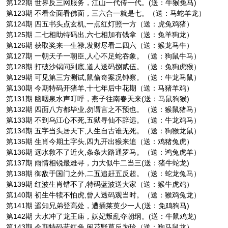
第122期 世界反三网服务，江山一代传一代。(送：牛猴兔马)
第123期 不看金面看佛面，三六合一就是七。（送：马蛇羊龙）
第124期 四五书头点玄机,一点红灯照一方（送：虎兔鸡猪）
第125期 二七相助特码出,六七相加有钱拿（送：兔羊狗龙）
第126期 获取奖来一生禄,发财尽看二四六（送：猴龙马牛）
第127期 一朝天子一朝臣,人心不足蛇吞象。（送：狗鼠牛马）
第128期 打破沙锅问到底,道人送码捌贰伍。（送：兔狗虎猴）
第129期 可见第三方测试,鼠偷奇案况钟察。（送：牛龙马鼠）
第130期 今期特码开猪羊,十七年后中花期（送：马猪羊鸡）
第131期 幽咽泉水声叮呼，燕子往南春天来(送：马鼠狗猴)
第132期 四面八方都毕业,勿谓言之不预也。（送：猴鼠猪马）
第133期 不到乌江心不死,五狱寻仙不辞远。（送：牛龙鸡马）
第134期 五字当头居天下,人生自古谁无死。（送：狗猴龙鼠）
第135期 生肖今期土字头,四九开出猴来追（送：鸡猪兔虎）
第136期 远水救不了近火,条条大路通罗马。（送：鸿兔虎羊）
第137期 雨情相锐最难寻，力大似牛二当三(送：猪牛蛇龙)
第138期 御敌于国门之外,二五追赶五反超。（送：蛇龙兔马）
第139期 红波生肖错不了,特码蓝波送大家（送：猴牛虎鸡）
第140期 初生牛犊不怕虎,曾人透码观当时。（送：猴鸡兔龙）
第141期 遥知兄弟登高处，遭插莱萸少一人(送：免鸡狗马)
第142期 大水冲了龙王庙，妖妃叛乱夺朝纲。(送：牛鼠鸡龙)
第143期 今期特码蓝红色,闲花野草反为珍（送：狗马鼠龙）