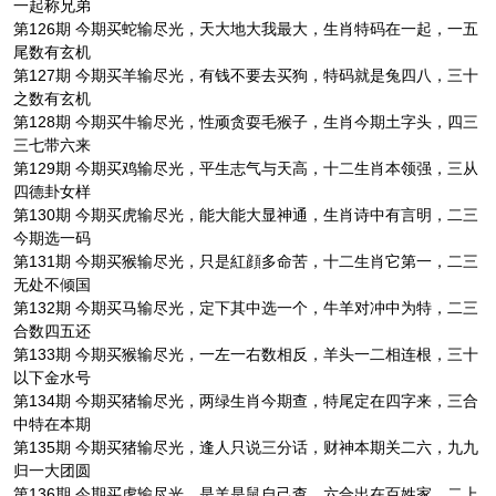
一起称兄弟
第126期 今期买蛇输尽光，天大地大我最大，生肖特码在一起，一五
尾数有玄机
第127期 今期买羊输尽光，有钱不要去买狗，特码就是兔四八，三十
之数有玄机
第128期 今期买牛输尽光，性顽贪耍毛猴子，生肖今期土字头，四三
三七带六来
第129期 今期买鸡输尽光，平生志气与天高，十二生肖本领强，三从
四德卦女样
第130期 今期买虎输尽光，能大能大显神通，生肖诗中有言明，二三
今期选一码
第131期 今期买猴输尽光，只是紅顔多命苦，十二生肖它第一，二三
无处不倾国
第132期 今期买马输尽光，定下其中选一个，牛羊对冲中为特，二三
合数四五还
第133期 今期买猴输尽光，一左一右数相反，羊头一二相连根，三十
以下金水号
第134期 今期买猪输尽光，两绿生肖今期查，特尾定在四字来，三合
中特在本期
第135期 今期买猪输尽光，逢人只说三分话，财神本期关二六，九九
归一大团圆
第136期 今期买虎输尽光，是羊是鼠自己查，六合出在百姓家，二上