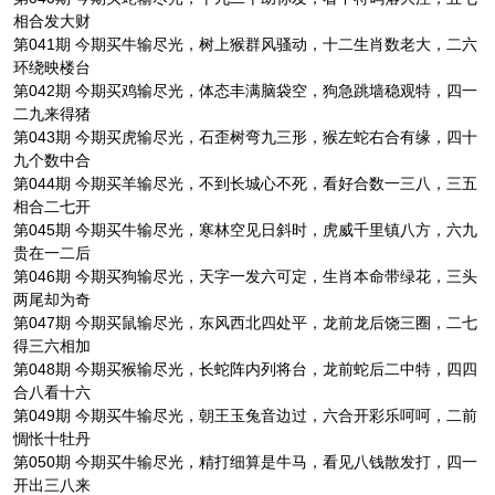
相合发大财
第041期 今期买牛输尽光，树上猴群风骚动，十二生肖数老大，二六
环绕映楼台
第042期 今期买鸡输尽光，体态丰满脑袋空，狗急跳墙稳观特，四一
二九来得猪
第043期 今期买虎输尽光，石歪树弯九三形，猴左蛇右合有缘，四十
九个数中合
第044期 今期买羊输尽光，不到长城心不死，看好合数一三八，三五
相合二七开
第045期 今期买牛输尽光，寒林空见日斜时，虎威千里镇八方，六九
贵在一二后
第046期 今期买狗输尽光，天字一发六可定，生肖本命带绿花，三头
两尾却为奇
第047期 今期买鼠输尽光，东风西北四处平，龙前龙后饶三圈，二七
得三六相加
第048期 今期买猴输尽光，长蛇阵内列将台，龙前蛇后二中特，四四
合八看十六
第049期 今期买牛输尽光，朝王玉兔音边过，六合开彩乐呵呵，二前
惆怅十牡丹
第050期 今期买牛输尽光，精打细算是牛马，看见八钱散发打，四一
开出三八来