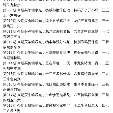
过关九轨步
第009期 今期买羊输尽光，扬威抖擞千山动，特码开了开小码，三三
上下左右好
第010期 今期买兔输尽光，梁上君子真功夫，龙门三五有几高，三十
叛离三二失
第011期 今期买鸡输尽光，飘洋过海把名扬，六畜之中他最勤，一七
有码二三寻
第012期 今期买羊输尽光，物丰年强好气氛，特别号码要保密，三餐
依然多享泰
第013期 今期买牛输尽光，不爲離情莫折伊，狗头军师巧计谋，一七
今期选特码
第014期 今期买兔输尽光，是在早晚一二天，牛龙狗猪出一肖，二五
相加中本期
第015期 今期买鸡输尽光，十二三多福佳术，六畜猜特真天子，二去
三来急匆匆
第016期 今期买鼠输尽光，旭日照山亦照水，生肖本命带绿花，三長
兩短是何物
第017期 今期买牛输尽光，一命惨死鬼易见，六畜特码四条腿，三前
四后五有意
第018期 今期买鼠输尽光，农民视它家中宝，十二生肖找老大，四七
二八发大财