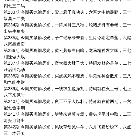
四七三二码
第233期 今期买龙输尽光，梁上君子真功夫，六畜之中他最勤，三十
叛离三二失
第234期 今期买兔输尽光，一阵风月三八秋，蛇猪虎肖有参考，三十
出头牛角尖
第235期 今期买鼠输尽光，子午瑶草绿未衰，生肖今期定单蓝，六尾
八尾靠近它
第236期 今期买狗输尽光，黄云萧条白曰暗，龙马精神发大家，三七
相逢做大戏
第237期 今期买鸡输尽光，官大权大肚子大，特码发财必是单，二七
旺后四九劲
第238期 今期买猪输尽光，买虎买鸡不理想，牛鬼蛇神合数来，三八
和气能生财
第239期 今期买蛇输尽光，一线求生也挣扎，特码就在火土号，七上
八下来风时
第240期 今期买鸡输尽光，良工不示人以朴，特肖就在前两期，一六
配七合本期
第241期 今期买虎输尽光，雙雙來遲莫介意，猴头虎尾其中取，二三
两头可能出
第242期 今期买鼠输尽光，风吹草动见牛羊，六月飞霜纷纷下，八点
三十才开奖