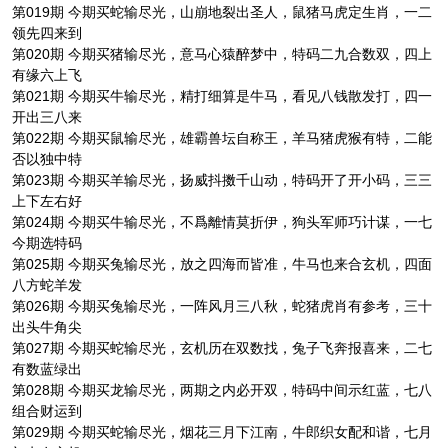
第019期 今期买蛇输尽光，山崩地裂出圣人，鼠猪马虎定生肖，一二
领先四来到
第020期 今期买猪输尽光，意马心猿醉梦中，特码二九合数双，四上
有缘六上飞
第021期 今期买牛输尽光，精打细算是牛马，看见八钱散发打，四一
开出三八来
第022期 今期买鼠输尽光，雄霸兽坛自称王，羊马猪虎猴有特，二能
否以独中特
第023期 今期买羊输尽光，扬威抖擞千山动，特码开了开小码，三三
上下左右好
第024期 今期买牛输尽光，不爲離情莫折伊，狗头军师巧计谋，一七
今期选特码
第025期 今期买兔输尽光，放之四海而皆准，牛马也来合玄机，四面
八方蛇羊发
第026期 今期买兔输尽光，一阵风月三八秋，蛇猪虎肖有参考，三十
出头牛角尖
第027期 今期买蛇输尽光，玄机历在双数找，兔子飞奔报喜来，二七
有数蓝绿出
第028期 今期买龙输尽光，两期之内必开双，特码中间示红蓝，七八
组合财运到
第029期 今期买蛇输尽光，烟花三月下江南，牛郎织女配和谐，七月