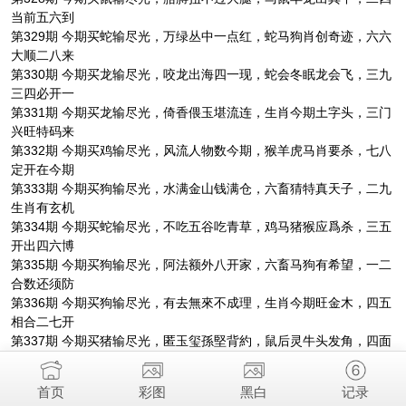
当前五六到
第329期 今期买蛇输尽光，万绿丛中一点红，蛇马狗肖创奇迹，六六
大顺二八来
第330期 今期买龙输尽光，咬龙出海四一现，蛇会冬眠龙会飞，三九
三四必开一
第331期 今期买龙输尽光，倚香偎玉堪流连，生肖今期土字头，三门
兴旺特码来
第332期 今期买鸡输尽光，风流人物数今期，猴羊虎马肖要杀，七八
定开在今期
第333期 今期买狗输尽光，水满金山钱满仓，六畜猜特真天子，二九
生肖有玄机
第334期 今期买蛇输尽光，不吃五谷吃青草，鸡马猪猴应爲杀，三五
开出四六博
第335期 今期买狗输尽光，阿法额外八开家，六畜马狗有希望，一二
合数还须防
第336期 今期买狗输尽光，有去無來不成理，生肖今期旺金木，四五
相合二七开
第337期 今期买猪输尽光，匿玉玺孫堅背約，鼠后灵牛头发角，四面
八方财源进
第338期 今期买猪输尽光，奸臣献计斩忠良，特码生肖大泽土，二门
首页
彩图
黑白
记录
得九单数来