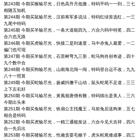
第243期 今期买猴输尽光，日色高升月低微，特码平码一一到，三七
相随五知机
第244期 今期买鼠输尽光，汉前将军多说法，特码红绿首选红，一三
九尾中特码
第245期 今期买羊输尽光，一条大道能四九，六合六码中特奖，四二
合六也无路
第246期 今期买虎输尽光，快接二是到速度，马中赤兔人最爱，一二
偏门也可现
第247期 今期买羊输尽光，石歪树弯九三形，蛇马狗肖创奇迹，四十
九个数中合
第248期 今期买狗输尽光，山南海北闯一闯，特码登台运不改，九九
八十一照算
第249期 今期买蛇输尽光，扬威抖擞千山动，鼠头蛇尾不足道，三三
上下左右好
第250期 今期买马输尽光，黃風嶺唐僧有難，特码猜出是美人，三六
今期出头来
第251期 今期买兔输尽光，铁扇公主找魔王，马前兔后送狗来，五七
相合是特码
第252期 今期买虎输尽光，一精三通能发达，六合今见大吉祥，四六
合一先后出
第253期 今期买猪输尽光，性顽贪耍毛猴子，虎头蛇尾难成事，四三