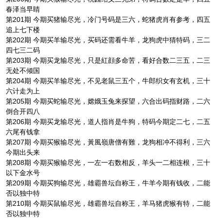
春泽当早睛
第201期 今期买猪输尽光，冷门号码是三六，蛇猪虎肖有参考，四五
追上七下楼
第202期 今期买羊输尽光，买码还需看牛羊，龙狗虎中猜特码，三二
四七三二码
第203期 今期买龙输尽光，只是紅顔多命苦，看好合数二三五，二三
无处不倾国
第204期 今期买羊输尽光，不见老鼠三五个，牛郎织女有玄机，三十
六计走为上
第205期 今期买蛇输尽光，嫦娥玉兔来探望，六合出码指财路，二六
倒合开四八
第206期 今期买龙输尽光，道人指肖是牛狗，特码今期定二七，二五
六尾有钱拿
第207期 今期买猴输尽光，黃風嶺唐僧有難，龙狗相冲不得利，三六
今期出头来
第208期 今期买猴输尽光，一左一右数相反，羊头一二相连根，三十
以下金水号
第209期 今期买狗输尽光，雄霸兽坛自称王，牛羊今期有钱收，二能
否以独中特
第210期 今期买鼠输尽光，雄霸兽坛自称王，羊马猪虎猴有特，二能
否以独中特