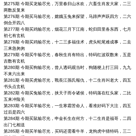
第275期 今期买龙输尽光，万里春归山水欢，六畜生肖发大家，二三
两数反复来
第276期 今期买马输尽光，嫦娥玉兔来探望，马蹄声声跃四方，二六
倒合开四八
第277期 今期买鸡输尽光，烟花三月下江南，蛇归田里各东西，七月
初七有玄机
第278期 今期买鸡输尽光，十二三多福佳术，虎头蛇尾难成事，二去
三来急匆匆
第279期 今期买牛输尽光，春秋生肖有特出，特码红波双数来，五是
吉数有玄机
第280期 今期买狗输尽光，曾人透码观当时，狗随梗上打三回，九九
不来六出来
第281期 今期买虎输尽光，戰長江孫氏報仇，十二生肖叫老大，四五
书头点玄机
第282期 今期买兔输尽光，挟天子而令诸侯，特码落在红头家，二比
五来冲险关
第283期 今期买羊输尽光，一生寒霜苦命人，看准好码下大注，四五
过后是四六
第284期 今期买鼠输尽光，申金长生在何方，十二生肖是福哥，二四
出门七相送
第285期 今期买羊输尽光，买码还需看牛羊，龙狗虎中猜特码，三二