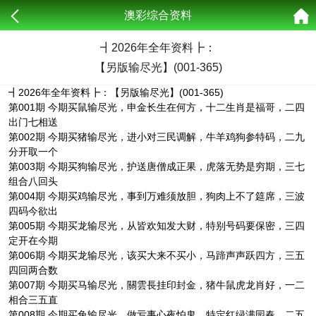
澳彩综合资料
┫
2026年全年资料┣：
【另版输尽光】(001-365)
┫2026年全年资料┣：【另版输尽光】(001-365)
第001期 今期买鼠输尽光，申金长生在何方，十二生肖是福哥，二四
出门七相送
第002期 今期买猪输尽光，进小对三民调解，牛羊鸡狗参特码，二九
分开取一个
第003期 今期买狗输尽光，护送唐僧成正果，虎落无势是穷期，三七
组合八回头
第004期 今期买鸡输尽光，事到万难须放胆，狗肉上不了筵席，三波
四码今欲出
第005期 今期买龙输尽光，从皆欢知发大财，特别号码要保密，三四
定开在今期
第006期 今期买龙输尽光，该买大来不买小，马蹄声声跃四方，三五
四回两合数
第007期 今期买马输尽光，關雲長挂印封金，猪牛鼠虎龙肖好，一二
相合三五直
第008期 今期买兔输尽光，做亏事心夜怕鬼，特定红绿满园春，二五