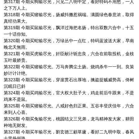
第317期 今期买狗输尽光，只见二八明中定，看好特码不用愁，一人
之下万人上。
第318期 今期买猪输尽光，扬威抖擞惹祸端。满圆绿色春意浓，取得
真经功果大。
第319期 今期买鼠输尽光，飘洋过海把名扬，特出双数六合中，十五
一十话你知。
第320期 今期买蛇输尽光，万绿丛中一点红，特码蓝波送大家，早南
晚北天無雨。
第321期 今期买虎输尽光，奸臣献计斩忠良，六合在前取投机，金枝
玉叶最娇贵。
第322期 今期买猪输尽光。万马奔腾尘土扬。烧鸡杀牛一一到。良策
妙计计计绝。
第323期 今期买鼠输尽光，穿崖贯石出厚地，擒盗捉贼威势高，倚树
沉眠日已斜
第324期 今期买鸡输尽光，官大权大肚子大，鸡走前后牛跟来，不是
鸡来不是鼠。
第325期 今期买猪输尽光。八戒好色归正果。五谷丰登庆佳年，六合
来到人心喜。
第326期 今期买兔输尽光，桃园结义三兄弟，龙马精神发大家，耕田
种地无财发。
第327期 今期买羊输尽光，劉玄德三顧草廬，看好二九明中取，春风
十里扬州路。