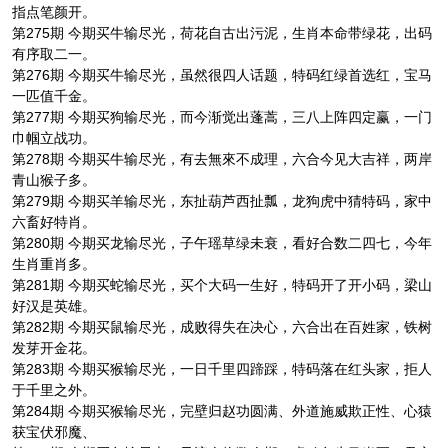
指点笔颜开。
第275期 今期买牛输尽光，荷花自古出污泥，生肖本命带绿花，出码
有序取二一。
第276期 今期买牛输尽光，虽然很四人话题，特码红绿首选红，宝马
一匹值千金。
第277期 今期买狗输尽光，而今渐觉出蓬蒿，三八上阵四定赢，一门
巾帼立战功。
第278期 今期买牛输尽光，有去無來不成理，六合今见大吉祥，两岸
青山猴子多。
第279期 今期买羊输尽光，东扯葫芦西扯瓢，龙狗虎中猜特码，家中
六畜好特肖。
第280期 今期买龙输尽光，子午瑶草绿未衰，看好合数二四七，今年
生肖重肖多。
第281期 今期买蛇输尽光，买个大码一生好，特码开了开小码，梁山
好汉是英雄。
第282期 今期买鼠输尽光，成败得失在决心，六合出在百姓家，铁树
发芽开金花。
第283期 今期买猴输尽光，一日千里四蹄踩，特码落在红头家，拒人
于千里之外。
第284期 今期买猴输尽光，完壁归赵功圆满、外道施威欺正性、心猿
获宝伏邪魔、