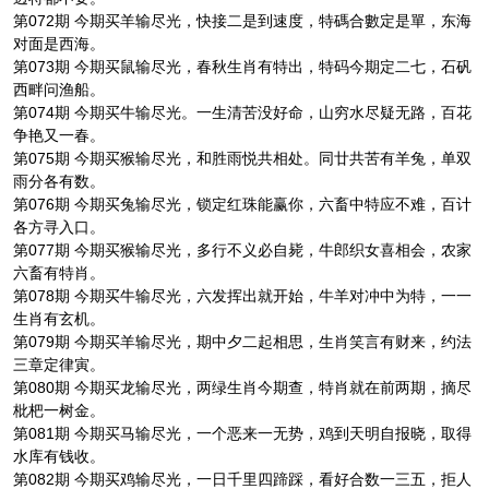
第072期 今期买羊输尽光，快接二是到速度，特碼合數定是單，东海
对面是西海。
第073期 今期买鼠输尽光，春秋生肖有特出，特码今期定二七，石矾
西畔问渔船。
第074期 今期买牛输尽光。一生清苦没好命，山穷水尽疑无路，百花
争艳又一春。
第075期 今期买猴输尽光，和胜雨悦共相处。同廿共苦有羊兔，单双
雨分各有数。
第076期 今期买兔输尽光，锁定红珠能赢你，六畜中特应不难，百计
各方寻入口。
第077期 今期买猴输尽光，多行不义必自毙，牛郎织女喜相会，农家
六畜有特肖。
第078期 今期买牛输尽光，六发挥出就开始，牛羊对冲中为特，一一
生肖有玄机。
第079期 今期买羊输尽光，期中夕二起相思，生肖笑言有财来，约法
三章定律寅。
第080期 今期买龙输尽光，两绿生肖今期查，特肖就在前两期，摘尽
枇杷一树金。
第081期 今期买马输尽光，一个恶来一无势，鸡到天明自报晓，取得
水库有钱收。
第082期 今期买鸡输尽光，一日千里四蹄踩，看好合数一三五，拒人