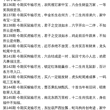
第136期 今期买牛输尽光，农民视它家中宝，六合生财益万家，一等
奖我很坚强。
第137期 今期买牛输尽光，申金长生在何方，十二生肖排弟六，家中
有宝一定发。
第138期 今期买鼠输尽光，君子之交淡如水，六字开出一二伴，不知
所云是何数。
第139期 今期买虎输尽光，君子之交淡如水，鸡走前后牛跟来，不知
所云是何数。
第140期 今期买马输尽光，赶尽杀绝不放宽，生肖笑言有财来，龙头
蛇尾中生肖。
第141期 今期买狗输尽光，六合结成是一对，鼠目寸光小人志，劝君
凡事须注意。
第142期 今期买牛输尽光，锁定红珠能赢你，十二生肖见鼠影，百计
各方寻入口。
第143期 今期买狗输尽光，买八一定能发财，虎头蛇尾难成事，一码
吼三五有奖。
第144期 今期买猴输尽光，曹丕乘乱纳甄氏、十首当年有旧词，唱青
歌翠儿无遗、
第145期 今期买鼠输尽光，南北东西万里程，十二生肖找老大，身在
福中不知福。
第146期 今期买龙输尽光，东扯葫芦西扯瓢，蛇马狗肖创奇迹，家中