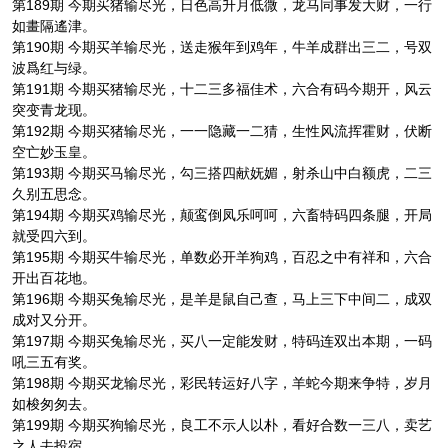
第189期 今期买猪输尽光，日色高升月低微，龙马同事发大财，一行
如畫隔遙津。
第190期 今期买羊输尽光，送走猴年到鸡年，牛羊成群出三二，号双
波爲红与绿。
第191期 今期买猪输尽光，十二三多福佳术，六合有码今期开，风云
突变青龙现。
第192期 今期买猪输尽光，一一隐藏一二猜，生性风流挥霍财，伏断
空亡妙玉皇。
第193期 今期买马输尽光，勾三搭四献妩媚，射杀山中白额虎，二三
久别五思念。
第194期 今期买鸡输尽光，颠鸾倒凤乐呵呵，六畜特码四条腿，开局
就受四六到。
第195期 今期买牛输尽光，单数必开羊狗鸡，百忍之中有祥和，六合
开出百花地。
第196期 今期买兔输尽光，是羊是鼠自己查，马上三下中间二，成双
成对又分开。
第197期 今期买兔输尽光，买八一定能发财，特码连双出本期，一码
吼三五有奖。
第198期 今期买龙输尽光，彩民转运好八字，羊蛇今期来争特，岁月
如梭匆匆去。
第199期 今期买狗输尽光，良工不示人以朴，看好合数一三八，卖艺
之人去投宿。