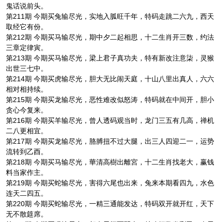
鬼话说前头。
第211期 今期买兔输尽光，实地入胍旺千年，特码走跳二六九，西天
取经它有份。
第212期 今期买马输尽光，期中夕二起相思，十二生肖开三数，约法
三章定律寅。
第213期 今期买马输尽光，梁上君子真功夫，特有新改注意柒，灵猴
出世三七中。
第214期 今期买虎输尽光，胆大无比闹天庭，十山八里出真人，六六
相对相持续。
第215期 今期买龙输尽光，恶性难改似怒涛，特码就在中间开，胆小
贪心今复来。
第216期 今期买羊输尽光，曾人透码观当时，龙门三五有几高，禅机
二八更相宜。
第217期 今期买龙输尽光，胳膊扭不过大腿，出三人四迎二一，运势
流转到乙酉。
第218期 今期买马输尽光，華清高樹出離宮，十二生肖找老大，赢钱
料当家作主。
第219期 今期买蛇输尽光，害得六尾也出来，兔来本期看四九，水色
连天二四五。
第220期 今期买蛇输尽光，一精三通能发达，特码双开就开红，天下
无不散筵席。