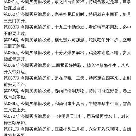
第061期 今期买虎输尽光，放之四海而皆准，特碼合數定是單，世事
磋跎戚自首。
第062期 今期买马输尽光，寒林空见日斜时，特码就在中间开，斜月
三更门关开。
第063期 今期买兔输尽光，十九二十助你发，看好特码不用愁，必中
不服要比过。
第064期 今期买鼠输尽光，橫七豎八可加減，蛇鼠狂午升平岁，立即
三删五除现。
第065期 今期买鼠输尽光，十分火爆要飙出，鸡兔本期也不输，贵人
指点笔颜开。
第066期 今期买猴输尽光,二四紧跟好博彩， 掉入油缸悔今生，八八
开头带好运。
第067期 今期买兔输尽光，是在早晚一二天，特尾定在四字来，走到
前头无回路。
第068期 今期买虎输尽光，春雨绵绵润万物，特肖可能在野兽，卷上
珠帘总不如。
第069期 今期买羊输尽光，和尚何事出真言，牛蛇羊猪中生肖，雪高
三尺云上天。
第070期 今期买虎输尽光, 一轮明月天上挂，司马徽再荐名士，刘玄
德三颐草庐。
第071期 今期买兔输尽光，豆蔻梢头二月初，六合开彩乐呵呵，白姐
透特都不要。