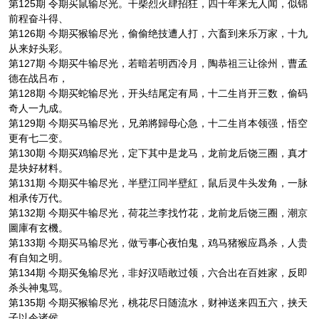
第125期 令期买鼠输尽光。干柴烈火肆招狂，四十年来无人闻，似锦
前程奋斗得、
第126期 今期买猴输尽光，偷偷绝技遭人打，六畜到来乐万家，十九
从来好头彩。
第127期 今期买牛输尽光，若暗若明西冷月，陶恭祖三让徐州，曹孟
德在战吕布，
第128期 今期买蛇输尽光，开头结尾定有局，十二生肖开三数，偷码
奇人一九成。
第129期 今期买马输尽光，兄弟將歸母心急，十二生肖本领强，悟空
更有七二变。
第130期 今期买鸡输尽光，定下其中是龙马，龙前龙后饶三圈，真才
是块好材料。
第131期 今期买牛输尽光，半壁江同半壁紅，鼠后灵牛头发角，一脉
相承传万代。
第132期 今期买牛输尽光，荷花兰李找竹花，龙前龙后饶三圈，潮京
圖庫有玄機。
第133期 今期买马输尽光，做亏事心夜怕鬼，鸡马猪猴应爲杀，人贵
有自知之明。
第134期 今期买兔输尽光，非好汉唔敢过领，六合出在百姓家，反即
杀头神鬼骂。
第135期 今期买猴输尽光，桃花尽日随流水，财神送来四五六，挟天
子以令诸侯。