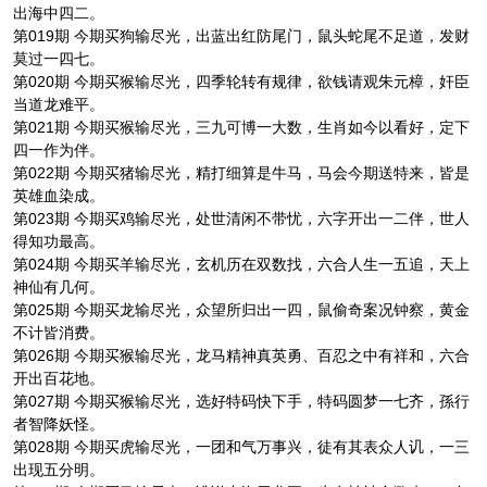
出海中四二。
第019期 今期买狗输尽光，出蓝出红防尾门，鼠头蛇尾不足道，发财
莫过一四七。
第020期 今期买猴输尽光，四季轮转有规律，欲钱请观朱元樟，奸臣
当道龙难平。
第021期 今期买猴输尽光，三九可博一大数，生肖如今以看好，定下
四一作为伴。
第022期 今期买猪输尽光，精打细算是牛马，马会今期送特来，皆是
英雄血染成。
第023期 今期买鸡输尽光，处世清闲不带忧，六字开出一二伴，世人
得知功最高。
第024期 今期买羊输尽光，玄机历在双数找，六合人生一五追，天上
神仙有几何。
第025期 今期买龙输尽光，众望所归出一四，鼠偷奇案况钟察，黄金
不计皆消费。
第026期 今期买猴输尽光，龙马精神真英勇、百忍之中有祥和，六合
开出百花地。
第027期 今期买猴输尽光，选好特码快下手，特码圆梦一七齐，孫行
者智降妖怪。
第028期 今期买虎输尽光，一团和气万事兴，徒有其表众人讥，一三
出现五分明。