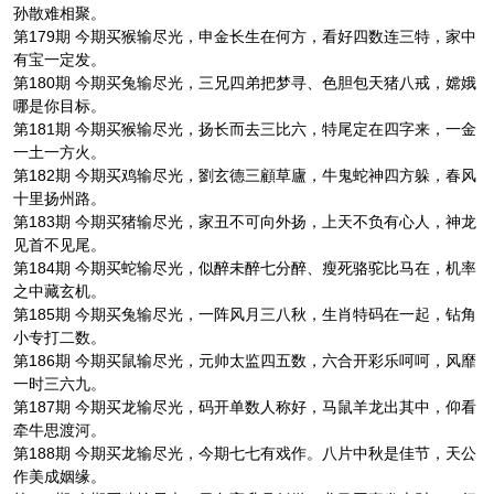
孙散难相聚。
第179期 今期买猴输尽光，申金长生在何方，看好四数连三特，家中
有宝一定发。
第180期 今期买兔输尽光，三兄四弟把梦寻、色胆包天猪八戒，嫦娥
哪是你目标。
第181期 今期买猴输尽光，扬长而去三比六，特尾定在四字来，一金
一土一方火。
第182期 今期买鸡输尽光，劉玄德三顧草廬，牛鬼蛇神四方躲，春风
十里扬州路。
第183期 今期买猪输尽光，家丑不可向外扬，上天不负有心人，神龙
见首不见尾。
第184期 今期买蛇输尽光，似醉未醉七分醉、瘦死骆驼比马在，机率
之中藏玄机。
第185期 今期买兔输尽光，一阵风月三八秋，生肖特码在一起，钻角
小专打二数。
第186期 今期买鼠输尽光，元帅太监四五数，六合开彩乐呵呵，风靡
一时三六九。
第187期 今期买龙输尽光，码开单数人称好，马鼠羊龙出其中，仰看
牵牛思渡河。
第188期 今期买龙输尽光，今期七七有戏作。八片中秋是佳节，天公
作美成姻缘。