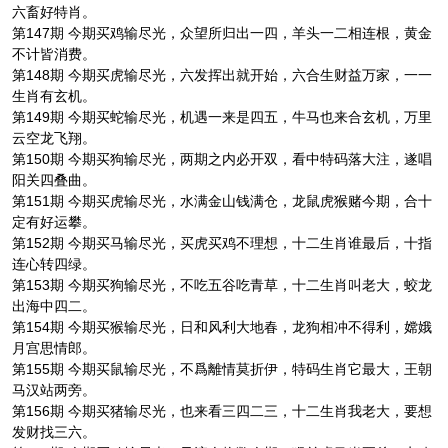
六畜好特肖。
第147期 今期买鸡输尽光，众望所归出一四，羊头一二相连根，黄金
不计皆消费。
第148期 今期买虎输尽光，六发挥出就开始，六合生财益万家，一一
生肖有玄机。
第149期 今期买蛇输尽光，机遇一来是四五，牛马也来合玄机，万里
云空龙飞翔。
第150期 今期买狗输尽光，两期之内必开双，看中特码落大注，遂唱
阳关四叠曲。
第151期 今期买虎输尽光，水满金山钱满仓，龙鼠虎猴赌今期，合十
定有好运攀。
第152期 今期买马输尽光，买虎买鸡不理想，十二生肖谁最后，十指
连心转四绿。
第153期 今期买狗输尽光，不吃五谷吃青草，十二生肖叫老大，蛟龙
出海中四二。
第154期 今期买猴输尽光，日和风利大地春，龙狗相冲不得利，嫦娥
月宫思情郎。
第155期 今期买鼠输尽光，不爲離情莫折伊，特码生肖它最大，王朝
马汉站两旁。
第156期 今期买猪输尽光，也来看三四二三，十二生肖我老大，要想
发财找三六。