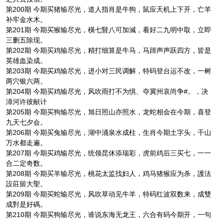
第200期 今期买猪输尽光，道人指肖是牛狗，鼠应天机上下开，亡羊
补牢金水木。
第201期 今期买猴输尽光，橫七豎八可加減，看好二九明中取，立即
三删五除现。
第202期 今期买鸡输尽光，精打细算是牛马，马蹄声声跃四方，皆是
英雄血染成。
第203期 今期买鸡输尽光，进小对三民调解，特码登台运不改，一树
两穴银六两。
第204期 今期买鸡输尽光，风吹雨打不为惧、夺冀州哀尚争#。，决
漳河许彼献计
第205期 今期买狗输尽光，旭日照山亦照水，龙蛇相会在今期，喜登
九天七夕会。
第206期 今期买兔输尽光，湖中涌泉水成柱，生肖今期土字头，千山
万水都走遍。
第207期 今期买鸡输尽光，统领昆休添瑞彩，虎前鸡后三买七，一一
合二定奇数。
第208期 今期买羊输尽光，桃花太监找妇人，鸡马猪猴应为杀，護法
設莊留大聖。
第209期 今期买蛇输尽光，风吹草动见牛羊，特码红波双数来，成雙
成對是好碼。
第210期 今期买狗输尽光，谁说东海无龙王，六合有码今期开，一句