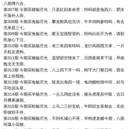
八期博六合。
第307期 今期买猪输尽光，只是紅顔多命苦，特码就是兔四八，肥水
不落外人田。
第308期 今期买兔输尽光，攀龙附凤也无功，牛羊鸡狗参特码，有去
无来是三七。
第309期 今期买兔输尽光，匿玉玺孫堅背約，特码出此不为奇，请彩
民放心下注。
第310期 今期买鼠输尽光，有三有四有特码，龙行风雨西方来，一片
天机定虎狗。
第311期 今期买猴输尽光，遥望碧空情未了，日西夜南草下湿，早南
晚北天无雨。
第312期 今期买蛇输尽光，八上四下开一码，狗守大门整日闲，西在
路上你我他。
第313期 今期买兔输尽光，咬龙出海四一现，兔鸡猴蛇猜中间，好马
不吃回头草。
第314期 今期买羊输尽光，一点儿用处没有，猴头虎尾其中取，吉日
升腾果遂期。
第315期 今期买蛇输尽光，上马二三好玄机，牛郎织女喜相会，非此
即彼吵不停。
第316期 今期买猴输尽光，不到长城心不死，羊狗虎龙赌今期，八面
玲珑小花猫。