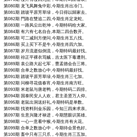
第080期 龙飞凤舞兔中彩,今期生肖出冷门。
第081期 踏玻平原芳草绿，今日得以歸家去。
第082期 門路在雙追二四,今期生肖定龙蛇。
第083期 一路风尘出乾坤，今期特码给大家。
第084期 有六有七名自合,本期二四合数开。
第085期 可二减到方便问,今期生肖五八找。
第086期 买上买下不是牛,今期生肖四六加。
第087期 岁月流逝似倒流，今期特码最好找。
第088期 祢正平裸衣骂贼，吉太医下毒遭刑。
第089期 袁公路大起七军，曹孟德会合三将。
第090期 合单之数放心中,今期特码最好找。
第091期 踏玻平原芳草绿,今期生肖三七加。
第092期 问柳寻花值春宵,今期生肖南方旺。
第093期 米老鼠与唐老鸭，今期特码二四排。
第094期 国泰民安人人欢，君主圣贤万人仰。
第095期 老鼠出洞送好礼,今期特码是单数。
第096期 找资料到金乐园，今知三四来求亲。
第097期 生意兴隆才禄进，今期慧眼识英雄。
第098期 一心一意看中猴,今期生肖有火花。
第099期 合单之数放心中，今期待会景色好。
第100期 畜中只有三只爪，今期生肖三五加。