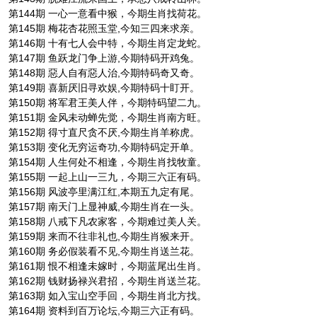
第144期 一心一意看中猴，今期生肖找荷花。
第145期 梅花杏花照玉堂,今知三四来求亲。
第146期 十有七人会中特，今期生肖定龙蛇。
第147期 鱼跃龙门争上游,今期特码开鸡兔。
第148期 惡人自有惡人治,今期特码奇又奇。
第149期 喜新厌旧寻欢娱,今期特码十盯开。
第150期 将军君王美人伴，今期特码望二九。
第151期 金风未动蝉先觉，今期生肖南方旺。
第152期 得寸直尺贪不厌,今期生肖羊称虎。
第153期 变化无穷运奇功,今期特码定开单。
第154期 人生何处不相逢，今期生肖找牧童。
第155期 一起上山一三九，今期三六正有码。
第156期 风波亭里满江红,本期五九定有尾。
第157期 南天门上显神威,今期生肖在一头。
第158期 八戒下凡农家客，今期难过美人关。
第159期 来而不往非礼也,今期生肖猴来开。
第160期 务必假装看不见,今期生肖送兰花。
第161期 恨不相逢未嫁时，今期蓝尾出生肖。
第162期 钱财扬禄兴君招，今期生肖送兰花。
第163期 如入宝山空手回，今期生肖北方找。
第164期 资料到百万论坛,今期三六正有码。