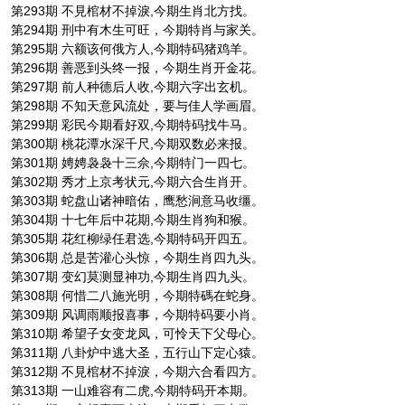
第293期 不見棺材不掉淚,今期生肖北方找。
第294期 刑中有木生可旺，今期特肖与家关。
第295期 六额该何俄方人,今期特码猪鸡羊。
第296期 善恶到头终一报，今期生肖开金花。
第297期 前人种德后人收,今期六字出玄机。
第298期 不知天意风流处，要与佳人学画眉。
第299期 彩民今期看好双,今期特码找牛马。
第300期 桃花潭水深千尺,今期双数必来报。
第301期 娉娉袅袅十三佘,今期特门一四七。
第302期 秀才上京考状元,今期六合生肖开。
第303期 蛇盘山诸神暗佑，鹰愁涧意马收缰。
第304期 十七年后中花期,今期生肖狗和猴。
第305期 花红柳绿任君选,今期特码开四五。
第306期 总是苦灌心头惊，今期生肖四九头。
第307期 变幻莫测显神功,今期生肖四九头。
第308期 何惜二八施光明，今期特碼在蛇身。
第309期 风调雨顺报喜事，今期特码要小肖。
第310期 希望子女变龙凤，可怜天下父母心。
第311期 八卦炉中逃大圣，五行山下定心猿。
第312期 不見棺材不掉淚，今期六合看四方。
第313期 一山难容有二虎,今期特码开本期。