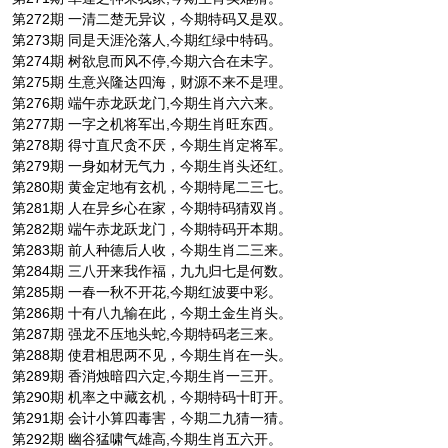
第272期 一清二楚无异议，今期特码又是双。
第273期 同是天涯沦落人,今期红绿中特码。
第274期 树欲息而风不停,今期六合在未字。
第275期 生意兴隆达四海，财源不来不是理。
第276期 端午赤龙跃龙门,今期生肖六六来。
第277期 一字之机将军出,今期生肖旺东西。
第278期 得寸直尺贪不厌，今期生肖定将军。
第279期 一身如材无气力，今期生肖头还红。
第280期 黄金定地有玄机，今期特尾二三七。
第281期 人在异乡心在家，今期特码猜双肖。
第282期 端午赤龙跃龙门，今期特码开本期。
第283期 前人种德后人收，今期生肖二三来。
第284期 三八开来我作福，九九归七是何数。
第285期 一春一秋不开花,今期红波要中彩。
第286期 十有八九输在此，今期土金生肖头。
第287期 强龙不压地头蛇,今期特码老三来。
第288期 使君相思两不见，今期生肖在一头。
第289期 香消烛暗四六定,今期生肖一三开。
第290期 机率之中藏玄机，今期特码十盯开。
第291期 会计小算四毒害，今期二九猜一猜。
第292期 幽谷猛啸气雄高,今期生肖五六开。