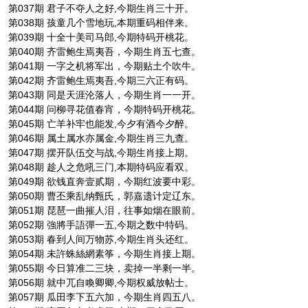
第037期 君子不夺人之好,今期生肖三十开。
第038期 孩童几个雪地玩,本期重码相伴来。
第039期 十全十美司马郎,今期特码开桃花。
第040期 齐雷鲍生焉夷吾，今期生肖五七查。
第041期 一字之机将军出，今期贴土个吹牛。
第042期 齐雷鲍生焉夷吾,今期三六正有码。
第043期 同是天涯沦落人，今期生肖一一开。
第044期 问柳寻花值春宵，今期特码开桃花。
第045期 亡羊补牢也能发,今夕有酒今夕醉。
第046期 属土属水亦属金,今期生肖三九查。
第047期 摆开队伍交与战,今期生肖接上期。
第048期 趁人之危吼三门,本期特码应看双。
第049期 欲钱直奔壹贰期，今期红波要中彩。
第050期 曹丕乘乱纳甄氏，郭嘉遗计定辽东。
第051期 琵琶一曲摧人泪，往事如烟在眼前。
第052期 強將手語彈一五,今期之数中特码。
第053期 春到人间万物苏,今期生肖头还红。
第054期 未許蛛絲網素筝，今期生肖接上期。
第055期 今日算准二三块，卖掉一半剩一半。
第056期 就中兀自喚卿卿,今期权威放帖士。
第057期 瓜田李下五六加，今期生肖四五八。