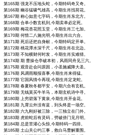
第165期 强龙不压地头蛇，今期特码奇又奇。
第166期 幽谷猛啸气雄高，今期生肖找荷花。
第167期 称心如意七字码，今期生肖东北方。
第168期 合单小数玄机到,今期卖单必定死。
第169期 梅花杏花照玉堂，今期生肖三七加。
第170期 何惜二八施光明,今期生肖出六合。
第171期 死后还把自身献，今期特码定开单。
第172期 桃花潭水深千尺，今期生肖在北边。
第173期 不知横财何时发，今期生肖实难猜。
第174期 期 曹操仓亭破本初，风雨同舟见三六。
第175期 观音赴会问原因，小圣施威降大圣。
第176期 风调雨顺报喜事,今期生肖来得猛。
第177期 它国风情今再现,今期生肖定龙蛇。
第178期 春夏秋冬都平安，今期六合有玄机。
第179期 无钱莫买牛羊马，本期玄机诗中寻。
第180期 上穷碧落下黄泉,今期生肖开金花。
第181期 九霄云外没有蓝，到头终是一场空。
第182期 六九刚好被三除，一三独立在门外。
第183期 虎前蛇后有灵码，劈破傍门见月明。
第184期 总是苦灌心头惊,今期特码一四排。
第185期 土山关公约三事，救白马曹解重围。