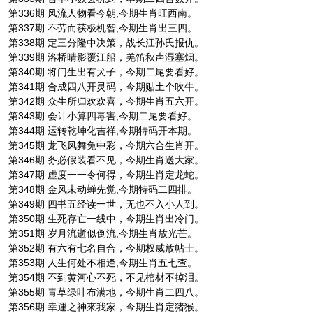
第336期 风流人物看今朝,今期生肖旺西南。
第337期 不劳而获极机智,今期生肖出三四。
第338期 定三分隆中决策，战长江孙氏报仇。
第339期 洛桥晴影覆江船，羌笛秋声湿塞烟。
第340期 将门生出有犬子，今期二尾要看好。
第341期 合成四八开灵码，今期贴土个吹牛。
第342期 众生所归欢欢喜，今期生肖五六开。
第343期 会计小算四毒害,今期二尾要看好。
第344期 运转乾坤化吉祥,今期特码开本期。
第345期 龙飞凤舞兔中彩，今期六合生肖开。
第346期 务必假装看不见，今期生肖送大家。
第347期 虚度一一令何得，今期生肖定龙蛇。
第348期 金风未动蝉先觉,今期特码二四排。
第349期 四书五经读一世，无也不入小人到。
第350期 生死存亡一线中，今期生肖出冷门。
第351期 岁月流逝似倒流,今期生肖放光芒。
第352期 有六有七名自合，今期权威放帖士。
第353期 人生何处不相逢,今期生肖五七查。
第354期 不到黄河心不死，不见棺材不掉泪。
第355期 青草绿叶布满地，今期生肖二四八。
第356期 幸運之神來我家，今期生肖定猪猴。