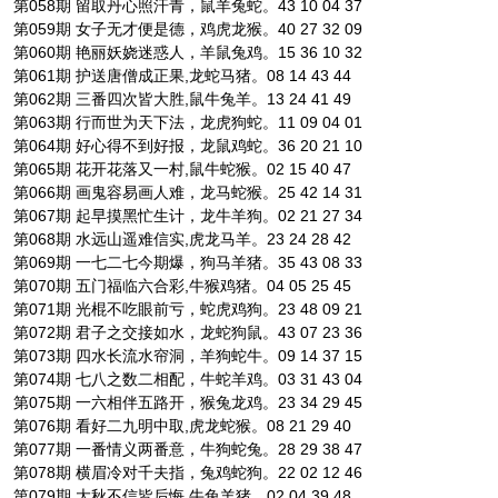
第058期 留取丹心照汗青，鼠羊兔蛇。43 10 04 37
第059期 女子无才便是德，鸡虎龙猴。40 27 32 09
第060期 艳丽妖娆迷惑人，羊鼠兔鸡。15 36 10 32
第061期 护送唐僧成正果,龙蛇马猪。08 14 43 44
第062期 三番四次皆大胜,鼠牛兔羊。13 24 41 49
第063期 行而世为天下法，龙虎狗蛇。11 09 04 01
第064期 好心得不到好报，龙鼠鸡蛇。36 20 21 10
第065期 花开花落又一村,鼠牛蛇猴。02 15 40 47
第066期 画鬼容易画人难，龙马蛇猴。25 42 14 31
第067期 起早摸黑忙生计，龙牛羊狗。02 21 27 34
第068期 水远山遥难信实,虎龙马羊。23 24 28 42
第069期 一七二七今期爆，狗马羊猪。35 43 08 33
第070期 五门福临六合彩,牛猴鸡猪。04 05 25 45
第071期 光棍不吃眼前亏，蛇虎鸡狗。23 48 09 21
第072期 君子之交接如水，龙蛇狗鼠。43 07 23 36
第073期 四水长流水帘洞，羊狗蛇牛。09 14 37 15
第074期 七八之数二相配，牛蛇羊鸡。03 31 43 04
第075期 一六相伴五路开，猴兔龙鸡。23 34 29 45
第076期 看好二九明中取,虎龙蛇猴。08 21 29 40
第077期 一番情义两番意，牛狗蛇兔。28 29 38 47
第078期 横眉冷对千夫指，兔鸡蛇狗。22 02 12 46
第079期 大秋不信皆后悔,牛兔羊猪。02 04 39 48