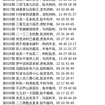
第016期 三四飞落九归迟，鼠马狗鸡。06 09 18 39
第017期 雄霸兽坛自称王,龙羊鸡狗。24 33 46 48
第018期 行得春风望夏雨，龙蛇鸡狗。11 49 31 27
第019期 大圣一生多机灵,鼠牛蛇羊。04 20 25 39
第020期 三看五连六福齐,虎蛇羊猴。04 16 43 45
第021期 千里姻缘使线牵，马鸡鼠蛇。18 09 38 46
第022期 二一三二玄机数,鼠龙蛇狗。22 31 34 45
第023期 得意浓时已遂愿,虎兔羊鸡。20 27 32 49
第024期 恨不相逢未嫁时，狗鸡羊龙。46 45 13 17
第025期 世人得知功最高，羊兔牛鼠。25 11 21 27
第026期 知其一不知其二，狗蛇鼠虎。44 27 08 01
第027期 肥水不落旁人田，马鸡羊兔。13 29 30 49
第028期 梦中说得是多财,虎兔龙猪。12 31 41 48
第029期 花园深处有六合,鼠蛇猴鸡。09 24 30 49
第030期 旺波当运得小心,鼠虎龙鸡。01 16 40 41
第031期 是八买八费心机,鼠龙羊狗。08 12 18 47
第032期 时机一到虎收尾,牛蛇马狗。12 17 45 48
第033期 不识芦山真面目，兔羊猴鸡。37 29 42 06
第034期 九九归一大团圆,鼠牛猴猪。16 17 22 37
第035期 有其父必有其子，马鼠蛇羊。18 46 44 29
第036期 二三两数反复来,鼠牛猴鸡。05 10 39 49