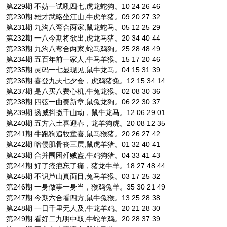
第229期 不妨一试吼四七,虎龙蛇狗。10 24 26 46
第230期 雄才武略坐江山,牛虎羊猪。09 20 27 32
第231期 九沟八弯合两家,鼠龙蛇马。05 12 25 29
第232期 一八今期将欲出,虎龙马猪。20 34 40 44
第233期 九沟八弯合两家,蛇马鸡狗。25 28 48 49
第234期 五百年前一家人,牛马羊猴。15 17 20 46
第235期 灵码一七显现见,鼠牛龙马。04 15 31 39
第236期 喜登九天七夕会，虎鸡猪兔。12 15 34 14
第237期 是八买八费心机,牛兔龙猴。02 08 30 36
第238期 四弦一曲奏新章,鼠兔龙狗。06 22 30 37
第239期 扬威抖擞千山动，鼠牛龙马。12 06 29 01
第240期 五方六土喜迎春，龙羊狗虎。20 08 12 35
第241期 牛跑狗追牧童喜,鼠马猴猪。20 26 27 42
第242期 暗侵肌骨丧三层,鼠虎羊猪。01 32 40 41
第243期 合并围困歼贼盗,牛鸡狗猪。04 33 41 43
第244期 好了疮疤忘了痛，猪龙牛羊。18 27 48 44
第245期 不识芦山真面目,兔马羊猴。03 17 25 32
第246期 一身做事一身当，猴鸡兔羊。35 30 21 49
第247期 今期六合看四方,鼠牛兔猴。13 25 28 38
第248期 一日千里无人及,牛龙羊鸡。20 21 28 30
第249期 看好二九明中取,牛蛇羊鸡。20 28 37 39