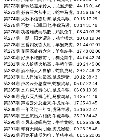
第272期 解铃还需系铃人，龙猴虎猪。44 16 01 46
第273期 必有三六从中走，蛇牛马虎。13 36 16 44
第274期 大秋不信皆后悔,鼠兔马猴。09 16 17 29
第275期 不妨一试吼四七,牛虎马猴。03 14 31 49
第276期 功者难成而易败，鸡鼠兔牛。08 40 03 29
第277期 一阴一阳之谓道，鸡羊猴龙。10 08 19 34
第278期 三番四次皆大胜，羊猴鸡虎。31 44 07 01
第279期 花园深处有六合，羊兔蛇牛。17 48 02 06
第280期 好汉不吃眼前亏，狗兔鼠牛。44 04 42 24
第281期 众人拾柴火焰高，牛猪羊猴。19 24 45 06
第282期 酒不醉人人自醉，蛇鼠虎马。29 27 48 22
第283期 世人得知功最高,鼠龙鸡猪。10 12 38 43
第284期 声名云外总虚来,蛇猴狗猪。05 07 22 44
第285期 是八买八费心机,鼠龙羊猴。06 08 19 39
第286期 是八买八费心机,马猴鸡猪。18 25 41 49
第287期 声名云外总虚来,牛龙蛇羊。17 25 40 45
第288期 一年又过一年春,虎马羊猴。15 16 22 27
第289期 三五流出六相依,牛虎羊猴。25 29 34 42
第290期 金风未动蝉先觉，牛羊龙蛇。01 25 26 05
第291期 却有天间两阴会,虎龙猴猪。09 23 28 46
第292期 画龙不成反为狗，羊猪牛鸡。01 36 20 03