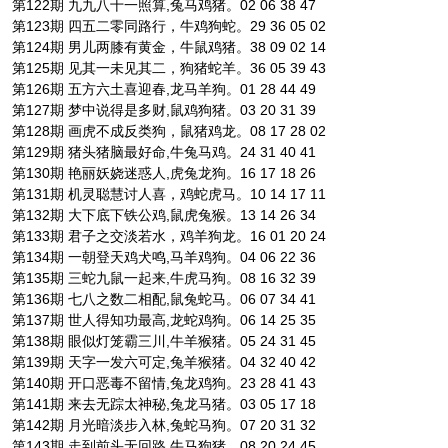
第122期 九九八十一照算,兔马鸡猪。02 06 38 47
第123期 四五二零同路行，牛鸡狗蛇。29 36 05 02
第124期 男儿两膝有黄金，牛鼠鸡猪。38 09 02 14
第125期 见其一未见其二，狗猪蛇羊。36 05 39 43
第126期 五方六土喜迎春,龙马羊狗。01 28 44 49
第127期 梦中说得是多财,鼠鸡狗猪。03 20 31 39
第128期 画虎不成反类狗，鼠猪鸡龙。08 17 28 02
第129期 猪头猪脑最好命,牛兔马鸡。24 31 40 41
第130期 艳丽妖娆迷惑人,虎兔龙狗。16 17 18 26
第131期 机灵聪慧讨人喜，鸡蛇虎马。10 14 17 11
第132期 大下底下铁公鸡,鼠虎兔猴。13 14 26 34
第133期 君子之交淡若水，鸡羊狗龙。16 01 20 24
第134期 一朝登天鸡犬鸣,马羊鸡狗。04 06 22 36
第135期 三蛇九鼠一起来,牛虎马狗。08 16 32 39
第136期 七八之数二相配,鼠兔蛇马。06 07 34 41
第137期 世人得知功最高,龙蛇鸡狗。06 14 25 35
第138期 眼似灯笼霸三川,牛羊猴猪。05 24 31 45
第139期 天字一发六可定,兔羊猴猪。04 32 40 42
第140期 开口恶毒不留情,兔龙鸡狗。23 28 41 43
第141期 来去无踪太神秘,兔龙马猪。03 05 17 18
第142期 月光暗淡步入林,兔蛇马狗。07 20 31 32
第143期 走到前头无回路,牛马狗猪。08 20 24 45