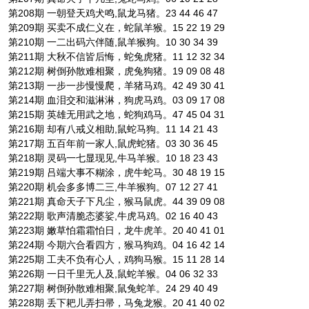
第208期 一朝登天鸡犬鸣,鼠龙马猪。23 44 46 47
第209期 买卖不成仁义在，蛇鼠羊猴。15 22 19 29
第210期 一二出码六伴随,鼠羊猴狗。10 30 34 39
第211期 大秋不信皆后悔，蛇兔虎猪。11 12 32 34
第212期 树倒孙散难相聚，虎兔狗猪。19 09 08 48
第213期 一步一步慢慢爬，羊猪马鸡。42 49 30 41
第214期 血泪交和滋淋淋，狗虎马鸡。03 09 17 08
第215期 英雄无用武之地，蛇狗鸡马。47 45 04 31
第216期 却有八戒义相助,鼠蛇马狗。11 14 21 43
第217期 五百年前一家人,鼠虎蛇猪。03 30 36 45
第218期 灵码一七显现见,牛马羊猴。10 18 23 43
第219期 吕端大事不糊涂，虎牛蛇马。30 48 19 15
第220期 机会多多博二三,牛羊猴狗。07 12 27 41
第221期 真命天子下凡尘，猴马鼠虎。44 39 09 08
第222期 歌声清脆态婆娑,牛虎马鸡。02 16 40 43
第223期 嫩草怕霜霜怕日，龙牛虎羊。20 40 41 01
第224期 今期六合看四方，猴马狗鸡。04 16 42 14
第225期 工夫不负有心人，鸡狗马猴。15 11 28 14
第226期 一日千里无人及,鼠蛇羊猴。04 06 32 33
第227期 树倒孙散难相聚,鼠兔蛇羊。24 29 40 49
第228期 丢下耙儿弄扫帚，马兔龙猴。20 41 40 02