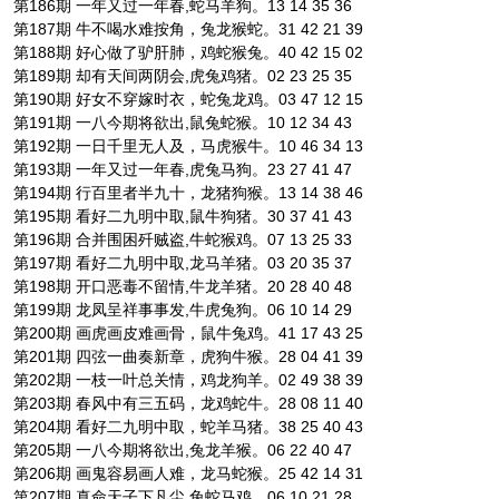
第186期 一年又过一年春,蛇马羊狗。13 14 35 36
第187期 牛不喝水难按角，兔龙猴蛇。31 42 21 39
第188期 好心做了驴肝肺，鸡蛇猴兔。40 42 15 02
第189期 却有天间两阴会,虎兔鸡猪。02 23 25 35
第190期 好女不穿嫁时衣，蛇兔龙鸡。03 47 12 15
第191期 一八今期将欲出,鼠兔蛇猴。10 12 34 43
第192期 一日千里无人及，马虎猴牛。10 46 34 13
第193期 一年又过一年春,虎兔马狗。23 27 41 47
第194期 行百里者半九十，龙猪狗猴。13 14 38 46
第195期 看好二九明中取,鼠牛狗猪。30 37 41 43
第196期 合并围困歼贼盗,牛蛇猴鸡。07 13 25 33
第197期 看好二九明中取,龙马羊猪。03 20 35 37
第198期 开口恶毒不留情,牛龙羊猪。20 28 40 48
第199期 龙凤呈祥事事发,牛虎兔狗。06 10 14 29
第200期 画虎画皮难画骨，鼠牛兔鸡。41 17 43 25
第201期 四弦一曲奏新章，虎狗牛猴。28 04 41 39
第202期 一枝一叶总关情，鸡龙狗羊。02 49 38 39
第203期 春风中有三五码，龙鸡蛇牛。28 08 11 40
第204期 看好二九明中取，蛇羊马猪。38 25 40 43
第205期 一八今期将欲出,兔龙羊猴。06 22 40 47
第206期 画鬼容易画人难，龙马蛇猴。25 42 14 31
第207期 真命天子下凡尘,兔蛇马鸡。06 10 21 28