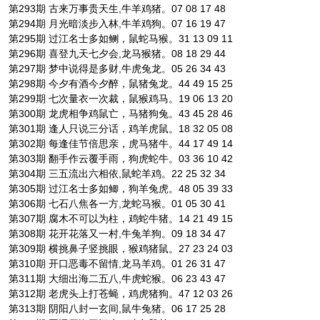
第293期 古来万事贵天生,牛羊鸡猪。07 08 17 48
第294期 月光暗淡步入林,牛羊鸡狗。07 16 19 47
第295期 过江名士多如鲗，鼠蛇马猴。31 13 09 11
第296期 喜登九天七夕会,龙马猴猪。08 18 29 44
第297期 梦中说得是多财,牛虎兔龙。05 26 34 43
第298期 今夕有酒今夕醉，鼠猪兔龙。44 49 15 25
第299期 七次量衣一次裁，鼠猴鸡马。19 06 13 20
第300期 龙虎相争鸡鼠亡，马猪狗兔。43 45 28 46
第301期 逢人只说三分话，鸡羊虎鼠。18 32 05 08
第302期 每逢佳节倍思亲，虎马猪牛。44 17 49 14
第303期 翻手作云覆手雨，狗虎蛇牛。03 36 10 42
第304期 三五流出六相依,鼠蛇羊鸡。22 25 32 34
第305期 过江名士多如鲫，狗羊兔虎。48 05 39 33
第306期 七石八焦各一方,龙蛇马猴。01 05 30 41
第307期 腐木不可以为柱，鸡蛇牛猪。14 21 49 15
第308期 花开花落又一村,牛兔羊狗。09 18 34 47
第309期 横挑鼻子竖挑眼，猴鸡猪鼠。27 23 24 03
第310期 开口恶毒不留情,龙马羊鸡。01 26 31 47
第311期 大细出海二五八,牛虎蛇猴。06 23 43 47
第312期 老虎头上打苍蝇，鸡虎猪狗。47 12 03 26
第313期 阴阳八封一玄间,鼠牛兔猪。06 17 25 28