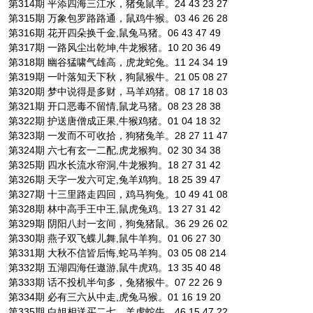
第314期 平添四海三江水，猪兔鼠羊。24 43 23 27
第315期 万象包罗路路通，鼠鸡牛猴。03 46 26 28
第316期 花开四朵换千金,鼠兔马猪。06 43 47 49
第317期 一路风尘出乾坤,牛龙猴猪。10 20 36 49
第318期 幽谷猛啸气雄高，虎龙蛇兔。11 24 34 19
第319期 一叶落知天下秋，狗鼠猴牛。21 05 08 27
第320期 梦中说得是多财，马羊鸡猪。08 17 18 03
第321期 开口恶毒不留情,鼠龙马猪。08 23 28 38
第322期 护送唐僧成正果,牛猴鸡猪。01 04 18 32
第323期 一发而不可收拾，狗猪兔羊。28 27 11 47
第324期 六七有玄一二配,虎龙猴狗。02 30 34 38
第325期 四水长流水帘洞,牛龙猴狗。18 27 31 42
第326期 天字一发六可定,兔羊鸡狗。18 25 39 47
第327期 十三里路走四回，鸡马狗兔。10 49 41 08
第328期 林中高手王中王,鼠虎兔鸡。13 27 31 42
第329期 阴阳八封一玄间，狗兔猪鼠。36 29 26 02
第330期 燕子双飞蝶儿舞,鼠牛羊狗。01 06 27 30
第331期 大秋不信皆后悔,蛇马羊狗。03 05 08 214
第332期 五湖四海任遨游,鼠牛虎鸡。13 35 40 48
第333期 话不投机半句多，兔猪猴牛。07 22 26 9
第334期 必有三六从中走,虎兔马猴。01 16 19 20
第335期 白姐相送买二七，羊虎蛇牛。46 15 47 22