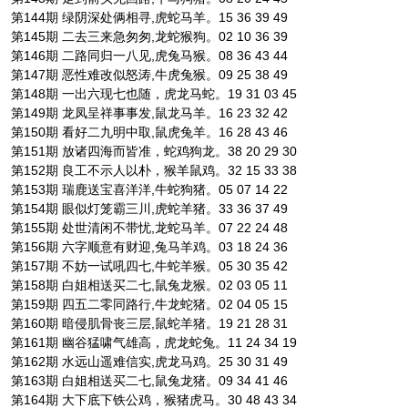
第144期 绿阴深处俩相寻,虎蛇马羊。15 36 39 49
第145期 二去三来急匆匆,龙蛇猴狗。02 10 36 39
第146期 二路同归一八见,虎兔马猴。08 36 43 44
第147期 恶性难改似怒涛,牛虎兔猴。09 25 38 49
第148期 一出六现七也随，虎龙马蛇。19 31 03 45
第149期 龙凤呈祥事事发,鼠龙马羊。16 23 32 42
第150期 看好二九明中取,鼠虎兔羊。16 28 43 46
第151期 放诸四海而皆准，蛇鸡狗龙。38 20 29 30
第152期 良工不示人以朴，猴羊鼠鸡。32 15 33 38
第153期 瑞鹿送宝喜洋洋,牛蛇狗猪。05 07 14 22
第154期 眼似灯笼霸三川,虎蛇羊猪。33 36 37 49
第155期 处世清闲不带忧,龙蛇马羊。07 22 24 48
第156期 六字顺意有财迎,兔马羊鸡。03 18 24 36
第157期 不妨一试吼四七,牛蛇羊猴。05 30 35 42
第158期 白姐相送买二七,鼠兔龙猴。02 03 05 11
第159期 四五二零同路行,牛龙蛇猪。02 04 05 15
第160期 暗侵肌骨丧三层,鼠蛇羊猪。19 21 28 31
第161期 幽谷猛啸气雄高，虎龙蛇兔。11 24 34 19
第162期 水远山遥难信实,虎龙马鸡。25 30 31 49
第163期 白姐相送买二七,鼠兔龙猪。09 34 41 46
第164期 大下底下铁公鸡，猴猪虎马。30 48 43 34