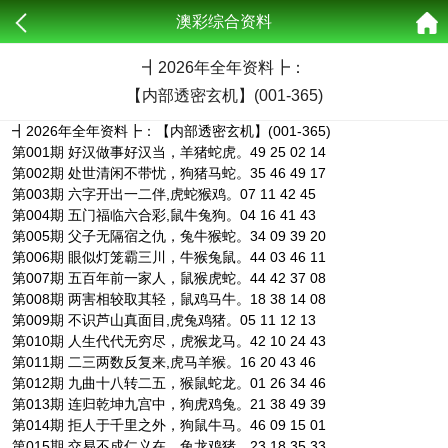
澳彩综合资料
┫
2026年全年资料┣：
【内部透密玄机】(001-365)
┫2026年全年资料┣：【内部透密玄机】(001-365)
第001期 好汉做事好汉当，羊猪蛇虎。49 25 02 14
第002期 处世清闲不带忧，狗猪马蛇。35 46 49 17
第003期 六字开出一二伴,虎蛇猴鸡。07 11 42 45
第004期 五门福临六合彩,鼠牛兔狗。04 16 41 43
第005期 父子无隔宿之仇，兔牛猴蛇。34 09 39 20
第006期 眼似灯笼霸三川，牛猴兔鼠。44 03 46 11
第007期 五百年前一家人，鼠猴虎蛇。44 42 37 08
第008期 两害相较取其轻，鼠鸡马牛。18 38 14 08
第009期 不识芦山真面目,虎兔鸡猪。05 11 12 13
第010期 人生代代无穷尽，虎猴龙马。42 10 24 43
第011期 二三两数反复来,虎马羊猴。16 20 43 46
第012期 九曲十八转二五，猴鼠蛇龙。01 26 34 46
第013期 连归乾坤九宫中，狗虎鸡兔。21 38 49 39
第014期 拒人于千里之外，狗鼠牛马。46 09 15 01
第015期 交易不成仁义在，兔龙鸡猪。23 18 35 33