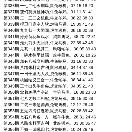
第336期 一七二七今期爆,鼠兔猴狗。07 15 18 20
第337期 变幻莫测显神功,牛兔羊鸡。01 11 31 41
第338期 二一三二玄机数,牛龙羊鸡。08 22 38 39
第339期 捍卫门庭令人钦,鸡猪马猴。19 39 41 49
第340期 九九归一大团圆,虎羊猴狗。08 18 30 38
第341期 婷婷荷花鱼戏水，狗鼠鸡龙。48 20 22 31
第342期 走到前头无回路,牛龙马狗。22 39 42 45
第343期 见其一未见其二，狗猪蛇羊。36 05 39 43
第344期 一碗水往平处端，蛇牛鼠兔。26 31 18 25
第345期 却有八戒义相助,牛兔蛇马。01 16 32 33
第346期 八路来料两吉利,鼠猴狗猪。04 14 37 38
第347期 一日千里无人及,虎兔猴狗。06 11 39 45
第348期 桃园结义三合一,牛兔蛇羊。08 34 41 46
第349期 三十出头牛角尖,虎龙蛇羊。04 05 21 49
第350期 拿着鸡毛当令箭，羊狗马虎。16 38 23 33
第351期 七八之数二相配,虎龙马鸡。08 15 30 38
第352期 二去三来急匆匆,兔蛇鸡狗。12 17 28 46
第353期 五湖四海任遨游,鼠虎马猪。20 28 39 42
第354期 七石八焦各一方，猴羊牛兔。28 31 24 46
第355期 八路来料两吉利，龙蛇猴鸡。03 30 35 47
第356期 不妨一试吼四七,虎龙蛇狗。10 24 26 46