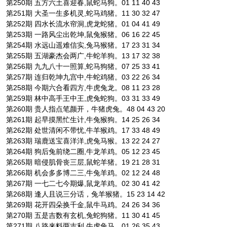
第250期 五方六土喜迎春,鼠蛇马狗。01 11 40 43
第251期 大圣一生多机灵,蛇马鸡猪。11 30 32 47
第252期 四水长流水帘洞,虎龙蛇猪。01 04 41 49
第253期 一路风尘出乾坤,鼠兔猴猪。06 16 22 45
第254期 水远山遥难信实,兔马猴猪。17 23 31 34
第255期 五湖豪杰会两广,牛蛇羊狗。13 17 32 38
第256期 九九八十一照算,蛇马狗猪。07 25 33 41
第257期 连归乾坤九宫中,牛蛇鸡猪。03 22 26 34
第258期 今期六合看四方,牛虎兔龙。08 11 23 28
第259期 林中高手王中王,虎兔蛇狗。03 31 33 49
第260期 贵人指点笔颜开，牛猪虎兔。48 04 43 20
第261期 起早摸黑忙生计,牛兔猴狗。14 25 26 34
第262期 处世清闲不带忧,牛羊猴鸡。17 33 48 49
第263期 瑞鹿送宝喜洋洋,虎兔马猴。13 22 24 27
第264期 狗后兔前绕二圈,牛龙羊鸡。05 12 23 45
第265期 暗侵肌骨丧三层,鼠蛇羊猪。19 21 28 31
第266期 机会多多博二三,牛兔羊鸡。02 12 24 48
第267期 一七二七今期爆,鼠龙羊鸡。02 30 41 42
第268期 逢人且说三分话，兔羊猴猪。15 23 14 42
第269期 花开四朵换千金,鼠牛马鸡。24 26 34 36
第270期 五是吉数有玄机,兔蛇狗猪。11 30 41 45
第271期 八路来料两吉利,牛虎兔马。01 26 35 43