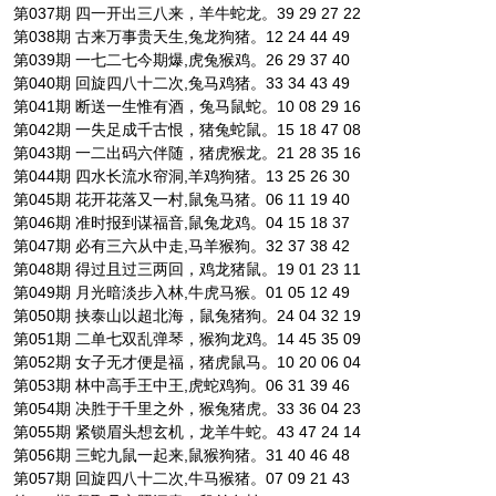
第037期 四一开出三八来，羊牛蛇龙。39 29 27 22
第038期 古来万事贵天生,兔龙狗猪。12 24 44 49
第039期 一七二七今期爆,虎兔猴鸡。26 29 37 40
第040期 回旋四八十二次,兔马鸡猪。33 34 43 49
第041期 断送一生惟有酒，兔马鼠蛇。10 08 29 16
第042期 一失足成千古恨，猪兔蛇鼠。15 18 47 08
第043期 一二出码六伴随，猪虎猴龙。21 28 35 16
第044期 四水长流水帘洞,羊鸡狗猪。13 25 26 30
第045期 花开花落又一村,鼠兔马猪。06 11 19 40
第046期 准时报到谋福音,鼠兔龙鸡。04 15 18 37
第047期 必有三六从中走,马羊猴狗。32 37 38 42
第048期 得过且过三两回，鸡龙猪鼠。19 01 23 11
第049期 月光暗淡步入林,牛虎马猴。01 05 12 49
第050期 挟泰山以超北海，鼠兔猪狗。24 04 32 19
第051期 二单七双乱弹琴，猴狗龙鸡。14 45 35 09
第052期 女子无才便是福，猪虎鼠马。10 20 06 04
第053期 林中高手王中王,虎蛇鸡狗。06 31 39 46
第054期 决胜于千里之外，猴兔猪虎。33 36 04 23
第055期 紧锁眉头想玄机，龙羊牛蛇。43 47 24 14
第056期 三蛇九鼠一起来,鼠猴狗猪。31 40 46 48
第057期 回旋四八十二次,牛马猴猪。07 09 21 43