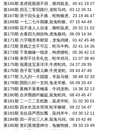
第165期 老虎屁股摸不得，猪鸡鼠龙。40 41 19 27
第166期 四五二零同路行,龙蛇马鸡。03 12 26 31
第167期 浪子回头金不换，蛇狗猴虎。23 19 46 47
第168期 一七二七今期爆,鼠兔蛇猴。07 15 44 49
第169期 花不迷人人自迷，猴蛇鼠虎。20 32 21 02
第170期 合看四九倒挂钩,虎兔猴鸡。06 09 14 34
第171期 六字顺意有财迎，龙兔鸡猪。01 42 45 48
第172期 贫贱之交不可忘，蛇马牛狗。32 41 14 26
第173期 千里姻缘一线牵，狗虎猪蛇。05 36 42 13
第174期 来而不往非礼也，蛇羊鸡马。21 07 38 40
第175期 瑞鹿送宝喜洋洋,牛虎蛇鸡。24 27 28 35
第176期 燕子双飞蝶儿舞,牛虎龙蛇。09 43 47 49
第177期 九九归一大团圆，羊鼠马猪。38 48 32 33
第178期 阴阳八封一玄间,兔龙羊猴。05 09 20 43
第179期 黄梅不落青梅落，牛鸡龙狗。14 36 32 13
第180期 合并围困歼贼盗,鼠兔蛇鸡。08 43 45 47
第181期 二一三二玄机数，鼠虎羊蛇。31 02 30 01
第182期 四水长流水帘洞,蛇羊猴猪。09 22 34 47
第183期 东扯葫芦西扯瓢，鼠鸡羊牛。03 30 12 11
第184期 四一开出三八来,鼠兔马鸡。06 10 42 46
第185期 变幻莫测显神功，兔猴狗猪。39 33 19 49