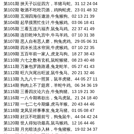
第101期 挟天子以征四方，羊猪马蛇。31 12 24 04
第102期 敬酒不吃吃罚酒，鸡狗蛇虎。23 01 48 32
第103期 五湖四海任遨游,牛兔猴狗。02 13 21 39
第104期 起早摸黑忙生计,牛兔猴鸡。03 06 18 41
第105期 三看五连六福齐,鼠兔马鸡。22 37 41 49
第106期 连归乾坤九宫中,牛马羊鸡。07 10 31 38
第107期 恶人自有恶人磨，狗兔虎鸡。29 05 06 31
第108期 四水长流水帘洞,牛虎猴鸡。07 10 22 35
第109期 五百年前一家人,虎龙马狗。18 27 38 43
第110期 六七之数有玄机,鼠蛇猴猪。08 23 40 48
第111期 万象包罗路路通,兔龙蛇羊。05 27 41 43
第112期 旺六兴尾出旺波,鼠牛兔马。20 21 32 46
第113期 九九八十一照算，鼠羊虎猪。44 05 27 11
第114期 狗肉上不了筵席，羊蛇牛鸡。06 34 36 19
第115期 三番四次论六合,牛兔狗猪。13 19 21 30
第116期 一八今期将欲出，兔马虎鼠。21 24 18 40
第117期 一七二七今期爆,虎马羊猴。20 43 44 46
第118期 龙凤呈祥事事发,兔龙马猪。01 05 08 47
第119期 好汉不吃眼前亏，狗兔鼠牛。44 04 42 24
第120期 世人得知功最高,鼠马猴鸡。12 16 44 46
第121期 月光暗淡步入林，牛兔猪猴。19 02 34 37