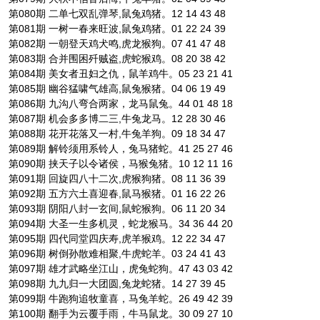
第080期 二单七双乱弹琴,鼠兔鸡猪。12 14 43 48
第081期 一树一春来旺波,鼠兔鸡猪。01 22 24 39
第082期 一朝登天鸡犬鸣,虎龙猴狗。07 41 47 48
第083期 合并围困歼贼盗,虎蛇猴鸡。08 20 38 42
第084期 美女者丑妇之仇，鼠羊鸡牛。05 23 21 41
第085期 幽谷猛啸气雄高,鼠兔猴猪。04 06 19 49
第086期 九沟八弯合两家，龙马鼠兔。44 01 48 18
第087期 机会多多博二三,牛兔龙马。12 28 30 46
第088期 花开花落又一村,牛兔羊狗。09 18 34 47
第089期 解铃须用系铃人，兔马猪蛇。41 25 27 46
第090期 挟天子以令诸侯，马猴兔猪。10 12 11 16
第091期 回旋四八十二次,虎猴狗猪。08 11 36 39
第092期 五方六土喜迎春,鼠马猴猪。01 16 22 26
第093期 阴阳八封一玄间,鼠蛇猴狗。06 11 20 34
第094期 大圣一生多机灵，蛇龙猴马。34 36 44 20
第095期 四代同堂四庆寿,虎羊猴鸡。12 22 34 47
第096期 树倒孙散难相聚,牛虎蛇羊。03 24 41 43
第097期 雄才武略坐江山，虎兔蛇狗。47 43 03 42
第098期 九九归一大团圆,兔龙蛇猪。14 27 39 45
第099期 牛跑狗追牧童喜，马兔羊蛇。26 49 42 39
第100期 翻手为云覆手雨，牛马鼠龙。30 09 27 10