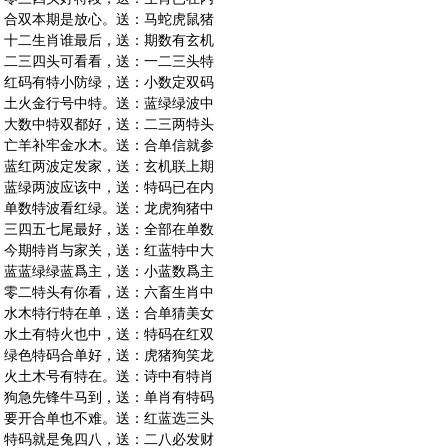
住，合双本期是放心。送：马蛇虎鼠猪
钱，十二生肖谁最后，送：期数有玄机
特，二三四头可看看，送：一二三头特
码，红码有特小防绿，送：小数定双码
数，土火金行号中特。送：蓝绿绿波中
期，大数中特双都好，送：二三两特头
肖，亡羊补牢金水木。送：合单信就参
知，蓝红两波定发家，送：玄机联上期
开，蓝绿两波应该中，送：特码已在内
机，单数特波看红绿。送：龙虎狗猪中
间，三四五七尾最好，送：全部在单数
子，今期特肖与家关，送：红蓝特中大
四，蓝蓝绿绿蓝爲主，送：小蓝数爲主
查，零二特头有你看，送：六畜生肖中
在，水木特行特在单，送：合单猜美女
中，水土有特火也中，送：特码在红双
选，绿色特码合单好，送：虎猪狗笑龙
蓝，火土木号有特在。送：诗中有特肖
特，狗急先锋牛马到，送：单肖有特码
四，要开合单也不难。送：红蓝选三头
一，特码就是兔四八，送：二八必发财