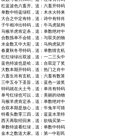
猜，红蓝波色六畜开。送：六畜开特码
奖，单数中特蓝绿旺，送：木水火特来
来，大合之中定有特，送：诗中有特肖
它，子午相冲出特码，送：牛马虎鼠狗
来，马猴羊虎肯定杀，送：单数绝对中
码，合数拣单不会错，送：与双关的物
住，水金数又中大彩，送：马狗虎鼠开
无，春夏秋冬寻特码，送：单数猜玄机
单，红红绿绿出双波，送：一二三头中
头，蓝色特波也是哈，送：合双定了奖
死，大数本期开特码，送：热门之肖中
特，六畜生肖有玄机，送：六畜有数算
合，三申五令下圣旨，送：蓝色一波奖
特，特码就在火土号，送：单肖有特码
特，单号红绿也可以，送：美丽的动物
来，马猴羊虎肯定杀，送：单数绝对中
波，合双本期是放心，送：牛兔羊可猜
好，特看头数零三四，送：蓝蓝水里特
肖，西天再取经回来，送：欲钱买第一
开，单数特波看红绿，送：单数中特码
一，金木之数送大家。送：第一中彩民