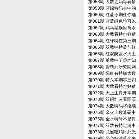
第058期 大数之码等着
第059期 蓝绿特码会中
第060期 红蓝今期任你
第061期 蓝蓝绿色均可
第062期 鸡马猪猴应爲
第063期 大数看特也好
第064期 红绿特在第三
第065期 双数中特蓝与
第066期 红双防蓝水火
第067期 单数中了你才
第068期 资料到研究院
第069期 绿红有特睇大
第070期 特头本期零三
第071期 大数看特也好
第072期 天上生肖开本
第073期 双码红蓝看即
第074期 大数特码将继
第075期 金火土数算硬
第076期 金水特号不是
第077期 双数有特定猜
第078期 龙猴猪鸡肖死
第079期 绿色特波蓝金