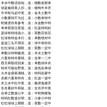
查，木水中数话你知，送：细数发财来
数，绿蓝偷得美人归，送：猪狗牛羊开
定，牛羊蛇马必中奖，送：金木土数中
算，小数看特不为过，送：小数有特中
期，蛇猪虎肖有参考，送：水金数中特
防，单单双双任君选，送：红蓝特码好
机，蓝绿有特绿选小，送：双数百份百
来，红绿有特金木行，送：单数绝对中
奖，蓝波三头不用买，送：诗中有特肖
疑，红红绿绿上期联，送：双数一定中
万，单数出特狗猴虎。送：木水土数中
特，六畜有特肖要猜。送：合单一二中
奖，西天再取经回来，送：单数鸡羊肖
续，特肖可能在野兽。送：波色在单绿
开，火木金袋装满钱，送：特码在家中
寻，农家六畜有特肖，送：红波一波中
考，木土水中红中奖，送：猴虎兔猪开
期，生肖看好牛和鼠，送：女肖开中奖
机，合单之数放心中，送：牛蛇狗猪兔
红，特码红数道分明，送：小参小中特
疑，红红绿绿上期联，送：双数一定中