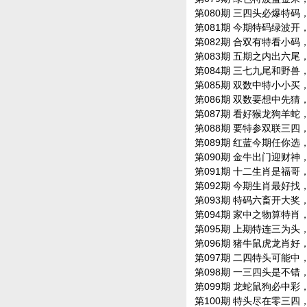
第080期 三四头必爆特
第081期 今期特码绿波
第082期 合双有特看小
第083期 五期之内出六
第084期 三七九尾和野
第085期 双数中特小小
第086期 双数要想中先
第087期 看好猴龙狗羊
第088期 要特参双联三
第089期 红蓝今期任你
第090期 金牛出门迎财
第091期 十二生肖是福
第092期 今期生肖最好
第093期 特码六畜开大
第094期 家中之物算特
第095期 上期特连三为
第096期 猪牛鼠虎龙肖
第097期 二四特头可能
第098期 一三四头是不
第099期 龙蛇鼠狗必中
第100期 特头尽在零三