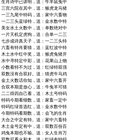
码，生肖诗中已讲明，送：牛羊鼠兔中
了，三宫六院在其中，送：猴虎龙马猪
码，一三九尾中特码，送：家中六畜物
家，一二三头蓝绿特，送：金水数中特
来，美女水土火数中，送：单数绝对中
特，一片天机定虎狗，送：合单一二三
单，七步成诗真天子，送：一二三头特
迹，六畜有特肖要猜，送：蓝红波中特
考，木土水中红中奖，送：猴虎兔猪开
码，水中寻特定中彩，送：花果山上物
红，小数看特不为过，送：红绿特双强
题，双数没有合双好。送：猜虎牛马鸡
到，金土火数话你知，送：家中六畜开
波，合双本期是放心，送：牛兔羊可猜
光，二二得四自己看，送：木土号特码
注，特码今期看细数，送：家畜一定中
码，特码红绿首选红，送：金水数中特
福，今期特码看期数，送：会飞的生肖
到，大合之中定有特。送：家中六畜特
机，木土金号定有中，送：双数百份百
特，鸡兔本期也不输。送：女人生肖万
杀，双数可看火和木。送：红绿有特码