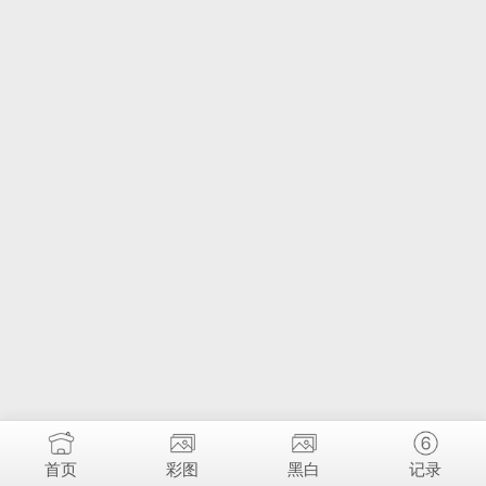
首页
彩图
黑白
记录