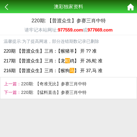
澳彩独家资料
220期: 【普渡众生】参赛三肖中特
请牢记本站网址:
977559.com
或
977669.com
温馨提示:为了提高网速，部分连错期数记录已删除
220期 【普渡众生】三肖 :【猴猪羊】 开 ?? 准
217期 【普渡众生】三肖 :【龙
蛇
鸡】 开 26,蛇 准
216期 【普渡众生】三肖 :【猴狗
马
】 开 37,马 准
上一篇：
220期: 【奇准无比】参赛三肖中特
下一篇：
220期: 【猛料直击】参赛三肖中特