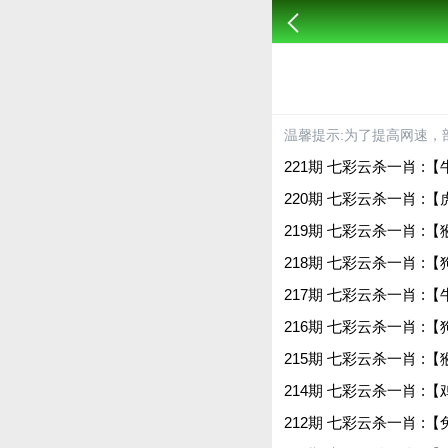
温馨提示:为了提高网速，
221期 七彩云杀一肖 :【牛
220期 七彩云杀一肖 :【虎
219期 七彩云杀一肖 :【猴
218期 七彩云杀一肖 :【狗
217期 七彩云杀一肖 :【牛
216期 七彩云杀一肖 :【狗
215期 七彩云杀一肖 :【猴
214期 七彩云杀一肖 :【鸡
212期 七彩云杀一肖 :【兔