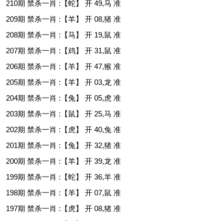
210期 禁杀一肖 :【蛇】 开 49,马 准
209期 禁杀一肖 :【羊】 开 08,猪 准
208期 禁杀一肖 :【马】 开 19,鼠 准
207期 禁杀一肖 :【鸡】 开 31,鼠 准
206期 禁杀一肖 :【羊】 开 47,猴 准
205期 禁杀一肖 :【羊】 开 03,龙 准
204期 禁杀一肖 :【兔】 开 05,虎 准
203期 禁杀一肖 :【鼠】 开 25,马 准
202期 禁杀一肖 :【虎】 开 40,兔 准
201期 禁杀一肖 :【兔】 开 32,猪 准
200期 禁杀一肖 :【羊】 开 39,龙 准
199期 禁杀一肖 :【蛇】 开 36,羊 准
198期 禁杀一肖 :【羊】 开 07,鼠 准
197期 禁杀一肖 :【虎】 开 08,猪 准