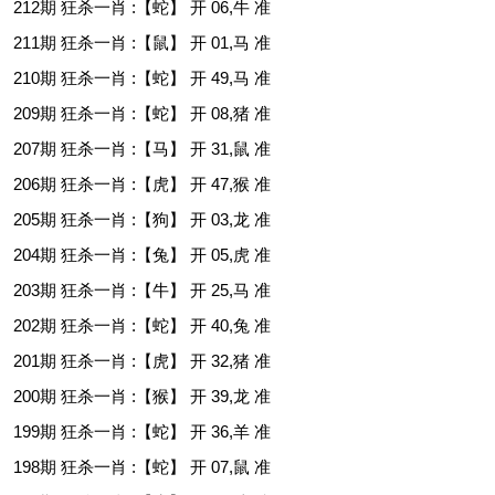
212期 狂杀一肖 :【蛇】 开 06,牛 准
211期 狂杀一肖 :【鼠】 开 01,马 准
210期 狂杀一肖 :【蛇】 开 49,马 准
209期 狂杀一肖 :【蛇】 开 08,猪 准
207期 狂杀一肖 :【马】 开 31,鼠 准
206期 狂杀一肖 :【虎】 开 47,猴 准
205期 狂杀一肖 :【狗】 开 03,龙 准
204期 狂杀一肖 :【兔】 开 05,虎 准
203期 狂杀一肖 :【牛】 开 25,马 准
202期 狂杀一肖 :【蛇】 开 40,兔 准
201期 狂杀一肖 :【虎】 开 32,猪 准
200期 狂杀一肖 :【猴】 开 39,龙 准
199期 狂杀一肖 :【蛇】 开 36,羊 准
198期 狂杀一肖 :【蛇】 开 07,鼠 准