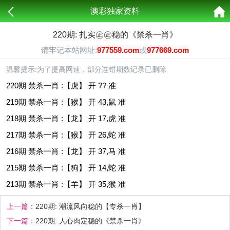
澳彩独家资料
220期: 扎实㊣㊣稳的《禁杀一肖》
请牢记本站网址:
977559.com
或
977669.com
温馨提示:为了提高网速，部分连错期数记录已删除
220期 禁杀一肖 :【虎】 开 ?? 准
219期 禁杀一肖 :【猴】 开 43,鼠 准
218期 禁杀一肖 :【龙】 开 17,虎 准
217期 禁杀一肖 :【猴】 开 26,蛇 准
216期 禁杀一肖 :【龙】 开 37,马 准
215期 禁杀一肖 :【狗】 开 14,蛇 准
213期 禁杀一肖 :【羊】 开 35,猴 准
上一篇：
220期: 潮流风向稳的【专杀一肖】
下一篇：
220期: 人心肉定稳的《禁杀一肖》