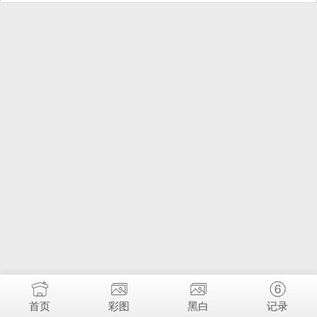
首页
彩图
黑白
记录