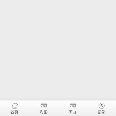
首页
彩图
黑白
记录