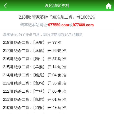
澳彩独家资料
218期: 管家婆‖≡『精准杀二肖』≡‖100%准
请牢记本站网址:
977559.com
或
977669.com
温馨提示:为了提高网速，部分连错期数记录已删除
218期 绝杀二肖 :【马猴】 开 ?? 准
217期 绝杀二肖 :【马鼠】 开 26,蛇 准
216期 绝杀二肖 :【狗牛】 开 37,马 准
215期 绝杀二肖 :【羊猴】 开 14,蛇 准
214期 绝杀二肖 :【猴龙】 开 04,兔 准
213期 绝杀二肖 :【兔狗】 开 35,猴 准
212期 绝杀二肖 :【羊猪】 开 06,牛 准
211期 绝杀二肖 :【鼠蛇】 开 01,马 准
210期 绝杀二肖 :【狗猴】 开 49,马 准