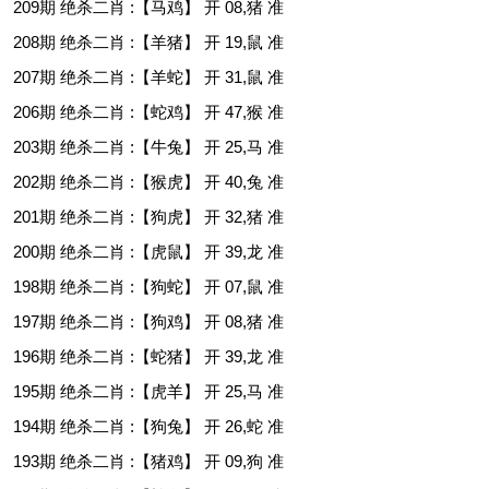
209期 绝杀二肖 :【马鸡】 开 08,猪 准
208期 绝杀二肖 :【羊猪】 开 19,鼠 准
207期 绝杀二肖 :【羊蛇】 开 31,鼠 准
206期 绝杀二肖 :【蛇鸡】 开 47,猴 准
203期 绝杀二肖 :【牛兔】 开 25,马 准
202期 绝杀二肖 :【猴虎】 开 40,兔 准
201期 绝杀二肖 :【狗虎】 开 32,猪 准
200期 绝杀二肖 :【虎鼠】 开 39,龙 准
198期 绝杀二肖 :【狗蛇】 开 07,鼠 准
197期 绝杀二肖 :【狗鸡】 开 08,猪 准
196期 绝杀二肖 :【蛇猪】 开 39,龙 准
195期 绝杀二肖 :【虎羊】 开 25,马 准
194期 绝杀二肖 :【狗兔】 开 26,蛇 准
193期 绝杀二肖 :【猪鸡】 开 09,狗 准