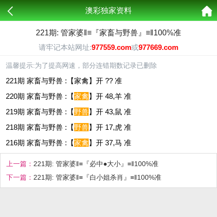
澳彩独家资料
221期: 管家婆‖≡『家畜与野兽』≡‖100%准
请牢记本站网址:
977559.com
或
977669.com
温馨提示:为了提高网速，部分连错期数记录已删除
221期 家畜与野兽 :【家禽】开 ?? 准
220期 家畜与野兽 :【
家禽
】开 48,羊 准
219期 家畜与野兽 :【
野兽
】开 43,鼠 准
218期 家畜与野兽 :【
野兽
】开 17,虎 准
216期 家畜与野兽 :【
家禽
】开 37,马 准
上一篇：
221期: 管家婆‖≡『必中●大小』≡‖100%准
下一篇：
221期: 管家婆‖≡『白小姐杀肖』≡‖100%准