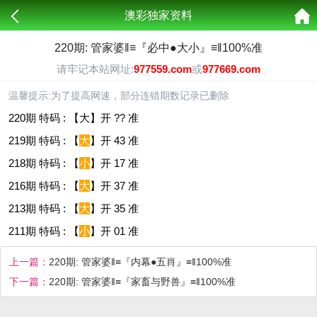
澳彩独家资料
220期: 管家婆‖≡『必中●大小』≡‖100%准
请牢记本站网址:
977559.com
或
977669.com
温馨提示:为了提高网速，部分连错期数记录已删除
220期 特码 : 【大】开 ?? 准
219期 特码 : 【
大
】开 43 准
218期 特码 : 【
小
】开 17 准
216期 特码 : 【
大
】开 37 准
213期 特码 : 【
大
】开 35 准
211期 特码 : 【
小
】开 01 准
上一篇：
220期: 管家婆‖≡『内幕●五肖』≡‖100%准
下一篇：
220期: 管家婆‖≡『家畜与野兽』≡‖100%准