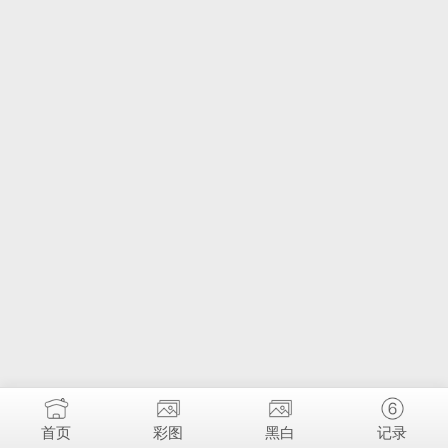
首页
彩图
黑白
记录