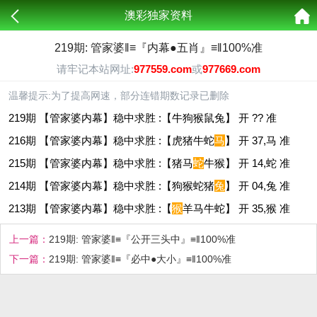
澳彩独家资料
219期: 管家婆‖≡『内幕●五肖』≡‖100%准
请牢记本站网址:
977559.com
或
977669.com
温馨提示:为了提高网速，部分连错期数记录已删除
219期 【管家婆内幕】稳中求胜 :【牛狗猴鼠兔】 开 ?? 准
216期 【管家婆内幕】稳中求胜 :【虎猪牛蛇
马
】 开 37,马 准
215期 【管家婆内幕】稳中求胜 :【猪马
蛇
牛猴】 开 14,蛇 准
214期 【管家婆内幕】稳中求胜 :【狗猴蛇猪
兔
】 开 04,兔 准
213期 【管家婆内幕】稳中求胜 :【
猴
羊马牛蛇】 开 35,猴 准
上一篇：
219期: 管家婆‖≡『公开三头中』≡‖100%准
下一篇：
219期: 管家婆‖≡『必中●大小』≡‖100%准