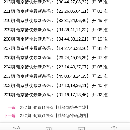
213期 葡京赌侠最新杀码 : 【30,44,27,08,32】 开 35 准
211期 葡京赌侠最新杀码 : 【22,26,05,04,21】 开 01 准
210期 葡京赌侠最新杀码 : 【32,31,24,06,46】 开 49 准
209期 葡京赌侠最新杀码 : 【34,39,41,11,22】 开 08 准
208期 葡京赌侠最新杀码 : 【04,44,38,12,21】 开 19 准
207期 葡京赌侠最新杀码 : 【14,27,46,23,26】 开 31 准
206期 葡京赌侠最新杀码 : 【29,24,45,06,25】 开 47 准
204期 葡京赌侠最新杀码 : 【23,14,40,27,07】 开 05 准
203期 葡京赌侠最新杀码 : 【49,03,48,24,39】 开 25 准
202期 葡京赌侠最新杀码 : 【07,10,19,36,11】 开 40 准
201期 葡京赌侠最新杀码 : 【01,19,17,18,46】 开 32 准
上一篇：
222期: 葡京赌侠☆【赌经㊣绝杀半波】
下一篇：
222期: 葡京赌侠☆【赌经㊣特码波路】