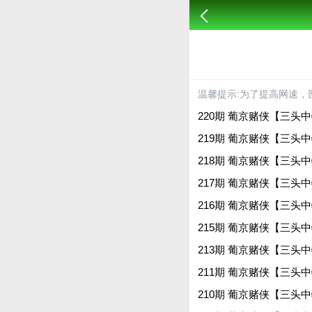
温馨提示:为了提高网速，
220期 葡京赌侠【三头中特】
219期 葡京赌侠【三头中特
218期 葡京赌侠【三头中特
217期 葡京赌侠【三头中特
216期 葡京赌侠【三头中特
215期 葡京赌侠【三头中特
213期 葡京赌侠【三头中特
211期 葡京赌侠【三头中特
210期 葡京赌侠【三头中特