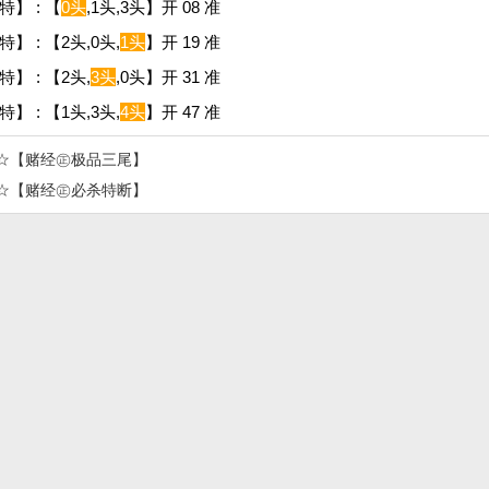
】 : 【
0头
,1头,3头】开 08 准
】 : 【2头,0头,
1头
】开 19 准
】 : 【2头,
3头
,0头】开 31 准
】 : 【1头,3头,
4头
】开 47 准
赌侠☆【赌经㊣极品三尾】
赌侠☆【赌经㊣必杀特断】