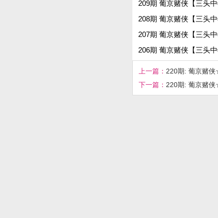
209期 葡京赌侠【三头中特
208期 葡京赌侠【三头中特
207期 葡京赌侠【三头中特
206期 葡京赌侠【三头中特
上一篇：
220期: 葡京
下一篇：
220期: 葡京