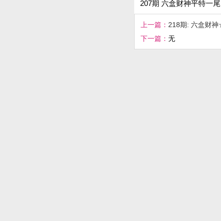
207期 六盒财神平特一尾 
上一篇：
218期: 六盒财
下一篇：
无