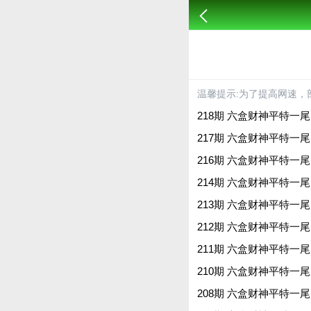
温馨提示:为了提高网速，
218期 六盒财神平特一尾 :
217期 六盒财神平特一尾 
216期 六盒财神平特一尾 
214期 六盒财神平特一尾 
213期 六盒财神平特一尾 
212期 六盒财神平特一尾 
211期 六盒财神平特一尾 
210期 六盒财神平特一尾 
208期 六盒财神平特一尾 