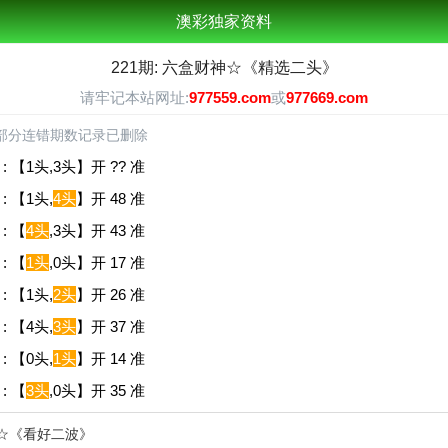
澳彩独家资料
221期: 六盒财神☆《精选二头》
请牢记本站网址:
977559.com
或
977669.com
部分连错期数记录已删除
 【1头,3头】开 ?? 准
 【1头,
4头
】开 48 准
: 【
4头
,3头】开 43 准
: 【
1头
,0头】开 17 准
 【1头,
2头
】开 26 准
 【4头,
3头
】开 37 准
 【0头,
1头
】开 14 准
: 【
3头
,0头】开 35 准
神☆《看好二波》