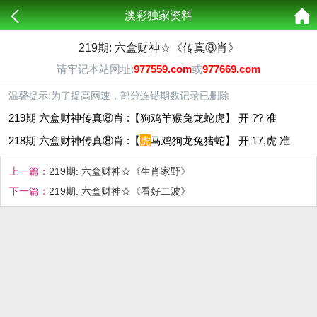
澳彩独家资料
219期: 六盒财神☆《传真⑧肖》
请牢记本站网址:
977559.com
或
977669.com
温馨提示:为了提高网速，部分连错期数记录已删除
219期 六盒财神传真⑧肖 :【狗鸡羊猴兔龙蛇虎】 开 ?? 准
218期 六盒财神传真⑧肖 :【
虎
马鸡狗龙兔猪蛇】 开 17,虎 准
上一篇：
219期: 六盒财神☆《生肖家野》
下一篇：
219期: 六盒财神☆《看好二波》