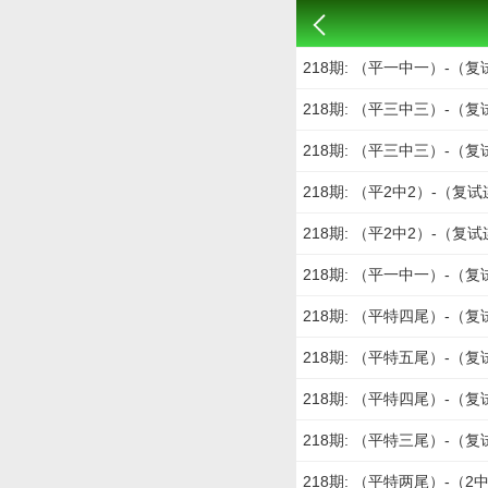
218期: （平一中一）-（
218期: （平三中三）-（
218期: （平三中三）-（
218期: （平2中2）-（复
218期: （平2中2）-（复
218期: （平一中一）-（
218期: （平特四尾）-（
218期: （平特五尾）-（
218期: （平特四尾）-（
218期: （平特三尾）-（
218期: （平特两尾）-（2