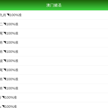
澳门赌圣
九肖◥100%准
二◥100%准
尾◥100%准
肖◥100%准
肖◥100%准
波◥100%准
尾◥100%准
肖◥100%准
肖◥100%准
行◥100%准
头◥100%准