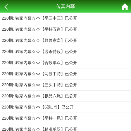
传真內幕
220期: 独家内幕☆<>【平三中三】已公开
220期: 独家内幕☆<>【平特五肖】已公开
220期: 独家内幕☆<>【野兽家畜】已公开
220期: 独家内幕☆<>【必杀特段】已公开
220期: 独家内幕☆<>【合数单双】已公开
220期: 独家内幕☆<>【两波中特】已公开
220期: 独家内幕☆<>【三头中特】已公开
220期: 独家内幕☆<>【极品六尾】已公开
220期: 独家内幕☆<>【6选1肖】已公开
220期: 独家内幕☆<>【平特一尾】已公开
220期: 独家内幕☆<>【精准单双】已公开