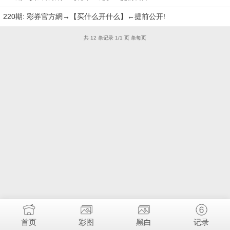
220期: 彩券官方網→【买什么开什么】←提前公开!
共 12 条记录 1/1 页 条每页
首页
彩图
黑白
记录