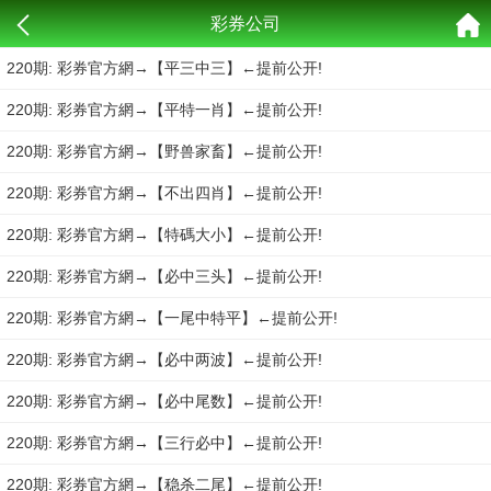
彩券公司
220期: 彩券官方網→【平三中三】←提前公开!
220期: 彩券官方網→【平特一肖】←提前公开!
220期: 彩券官方網→【野兽家畜】←提前公开!
220期: 彩券官方網→【不出四肖】←提前公开!
220期: 彩券官方網→【特碼大小】←提前公开!
220期: 彩券官方網→【必中三头】←提前公开!
220期: 彩券官方網→【一尾中特平】←提前公开!
220期: 彩券官方網→【必中两波】←提前公开!
220期: 彩券官方網→【必中尾数】←提前公开!
220期: 彩券官方網→【三行必中】←提前公开!
220期: 彩券官方網→【稳杀二尾】←提前公开!