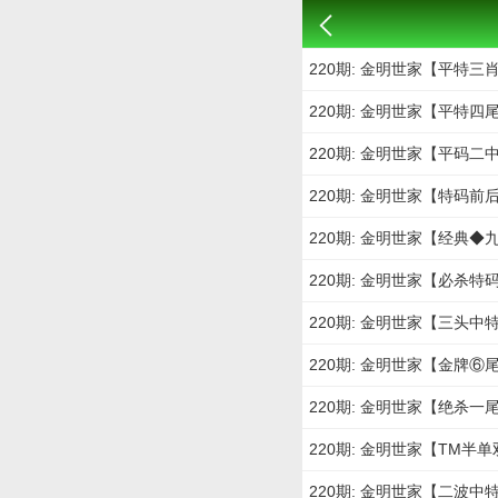
220期: 金明世家【平特三
220期: 金明世家【平特四
220期: 金明世家【平码二
220期: 金明世家【特码前
220期: 金明世家【经典◆
220期: 金明世家【必杀特
220期: 金明世家【三头中
220期: 金明世家【金牌⑥
220期: 金明世家【绝杀一
220期: 金明世家【TM半
220期: 金明世家【二波中