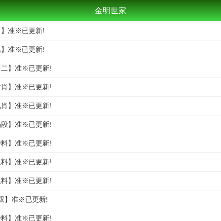
金明世家
肖】准※已更新!
尾】准※已更新!
中二】准※已更新!
后肖】准※已更新!
九肖】准※已更新!
码段】准※已更新!
特料】准※已更新!
尾料】准※已更新!
尾料】准※已更新!
单双】准※已更新!
特料】准※已更新!