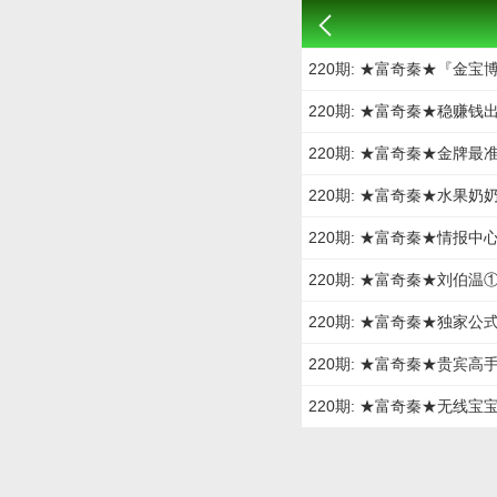
220期: ★富奇秦★『金
220期: ★富奇秦★稳赚钱
220期: ★富奇秦★金牌最
220期: ★富奇秦★水果奶
220期: ★富奇秦★情报中
220期: ★富奇秦★刘伯温
220期: ★富奇秦★独家公式
220期: ★富奇秦★贵宾高
220期: ★富奇秦★无线宝