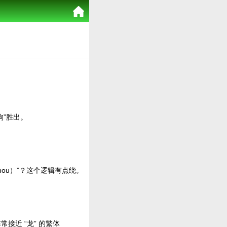
狗”胜出。
（hou）”？这个逻辑有点绕。
接近 “龙” 的繁体