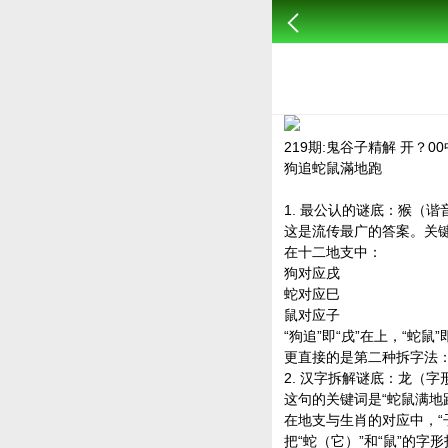
219期:鬼谷子精解 开？00
狗追蛇鼠滿地跑
1. 最公认的谜底：猴（谐
这是流传最广的答案。关键在
在十二地支中：
狗对应戌
蛇对应巳
鼠对应子
“狗追”即“戌”在上，“蛇鼠
更直接的是第二种拆字法
2. 汉字拆解谜底：龙（字
这句的关键词是“蛇鼠满地
在地支与生肖的对应中，“
把“蛇（它）”和“鼠”的字