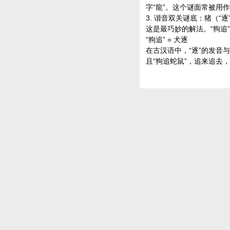
字“龍”。这个谜面常被用作
3. 谐音双关谜底：猪（“逐
这是最巧妙的解法。“狗追”
“狗追” = 犬逐
在古汉语中，“逐”的发音与
且“狗追蛇鼠”，追来追去