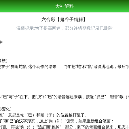
大神解料
六合彩【鬼谷子精解】
温馨提示:为了提高网速，部分连错期数记录已删除
中
音梗）
于“狗追蛇鼠”这个动作的结果——“狗”把“蛇”和“鼠”追得满地跑，最后“
”即“巳”与“子”在下。把“戌”和“巳”的谐音连起来读，接近 “戌巳”，谐音“猴
：
形变化）
跑”，意思是蛇（巳）和鼠（子）的位置被打乱了。
子”和“巳”的汉字形态，加上“狗（犭）”偏旁，如果重新组合笔画：
形打乱，再被“狗（犭）”追赶而“跑掉”一部分，剩下的笔画组合起来，形态非常