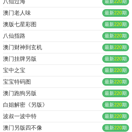
八仙过海
最新
220
期
澳门老人味
最新
220
期
澳版七星彩图
最新
220
期
八仙指路
最新
220
期
澳门财神到玄机
最新
220
期
澳门挂牌另版
最新
220
期
宝中之宝
最新
220
期
宝宝特码图
最新
220
期
澳门跑狗另版
最新
220
期
白姐解密《另版》
最新
220
期
波叔一波中特
最新
220
期
澳门另版四不像
最新
220
期