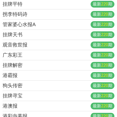
挂牌平特
最新
220
期
拐李特码诗
最新
220
期
管家婆心水报A
最新
220
期
挂牌天书
最新
220
期
观音救世报
最新
220
期
广东彩王
最新
220
期
挂牌解密
最新
220
期
港霸报
最新
220
期
狗头传密
最新
220
期
挂牌寻宝
最新
220
期
港澳报
最新
220
期
港彩内幕报
最新
220
期