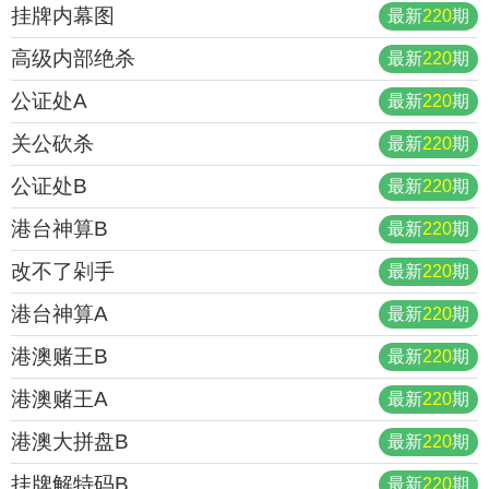
挂牌内幕图
最新
220
期
高级内部绝杀
最新
220
期
公证处A
最新
220
期
关公砍杀
最新
220
期
公证处B
最新
220
期
港台神算B
最新
220
期
改不了剁手
最新
220
期
港台神算A
最新
220
期
港澳赌王B
最新
220
期
港澳赌王A
最新
220
期
港澳大拼盘B
最新
220
期
挂牌解特码B
最新
220
期