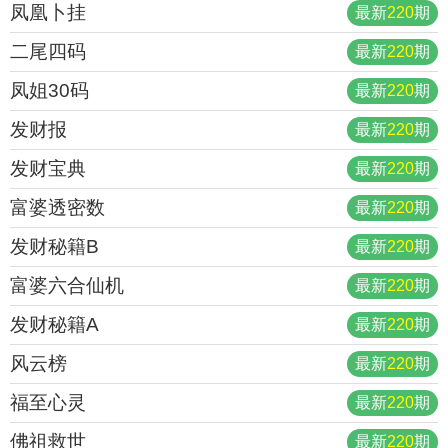
凤凰卜挂
最新
220
期
二尾四码
最新
220
期
凤姐30码
最新
220
期
发财报
最新
220
期
发财宝典
最新
220
期
富婆透密数
最新
220
期
发财秘籍B
最新
220
期
富婆六合仙机
最新
220
期
发财秘籍A
最新
220
期
风云榜
最新
220
期
福至心灵
最新
220
期
佛祖救世
最新
220
期