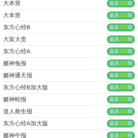
大本营
最新
220
期
大本营
最新
220
期
东方心经B
最新
220
期
大富大贵
最新
220
期
东方心经A
最新
220
期
赌神兔报
最新
220
期
赌神通天报
最新
220
期
东方心经B加大版
最新
220
期
赌神蛇报
最新
220
期
道人救生报
最新
220
期
东方心经A加大版
最新
220
期
赌神牛报
最新
220
期