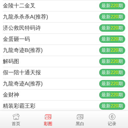
金陵十二金叉
最新
220
期
九龍杀杀杀A(推荐)
最新
220
期
济公救民特码诗
最新
220
期
金蛋砸一码
最新
220
期
九龍奇迹B(推荐)
最新
220
期
解码图
最新
220
期
假一陪十通天报
最新
220
期
九龍奇迹A(推荐)
最新
220
期
金财神
最新
220
期
精装彩霸王彩
最新
220
期
九龍内幕B(推荐)
最新
220
期
首页
彩图
黑白
记录