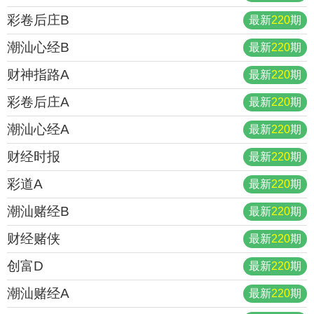
彩卷后庄B
最新
220
期
潮汕心经B
最新
220
期
财神指路A
最新
220
期
彩卷后庄A
最新
220
期
潮汕心经A
最新
220
期
财经时报
最新
220
期
彩道A
最新
220
期
潮汕赌经B
最新
220
期
财经赌侠
最新
220
期
创富D
最新
220
期
潮汕赌经A
最新
220
期