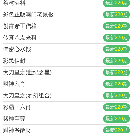
茶湾港料
最新
220
期
彩色正版澳门老鼠报
最新
220
期
创富赌王信箱
最新
220
期
传真八点来料
最新
220
期
传密心水报
最新
220
期
彩民信封
最新
220
期
大刀皇之(世纪之星)
最新
220
期
财神六肖
最新
220
期
大刀皇之(梦幻组合)
最新
220
期
彩霸王六肖
最新
220
期
赌神至尊
最新
220
期
财神爷散财
最新
220
期