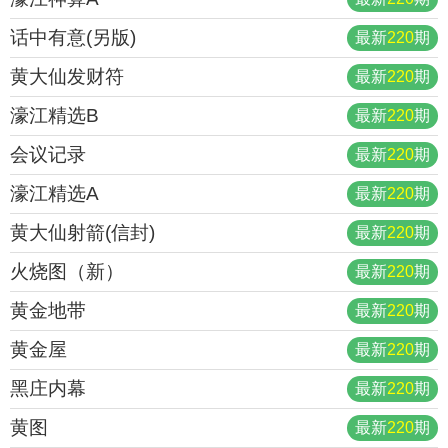
话中有意(另版)
最新
220
期
黄大仙发财符
最新
220
期
濠江精选B
最新
220
期
会议记录
最新
220
期
濠江精选A
最新
220
期
黄大仙射箭(信封)
最新
220
期
火烧图（新）
最新
220
期
黄金地带
最新
220
期
黄金屋
最新
220
期
黑庄内幕
最新
220
期
黄图
最新
220
期