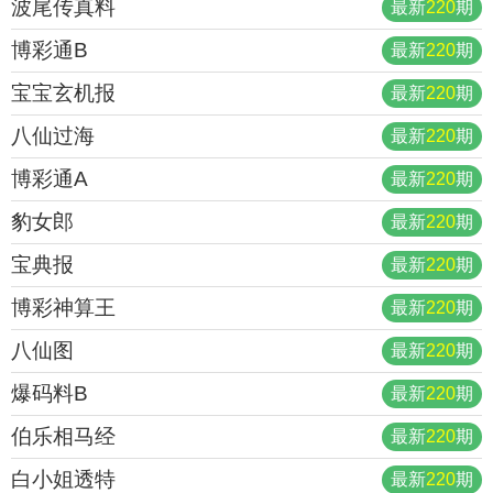
波尾传真料
最新
220
期
博彩通B
最新
220
期
宝宝玄机报
最新
220
期
八仙过海
最新
220
期
博彩通A
最新
220
期
豹女郎
最新
220
期
宝典报
最新
220
期
博彩神算王
最新
220
期
八仙图
最新
220
期
爆码料B
最新
220
期
伯乐相马经
最新
220
期
白小姐透特
最新
220
期