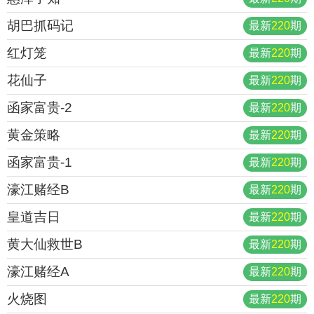
胡巴抓码记
最新
220
期
红灯笼
最新
220
期
花仙子
最新
220
期
函家富贵-2
最新
220
期
黄金策略
最新
220
期
函家富贵-1
最新
220
期
濠江赌经B
最新
220
期
皇道吉日
最新
220
期
黄大仙救世B
最新
220
期
濠江赌经A
最新
220
期
火烧图
最新
220
期