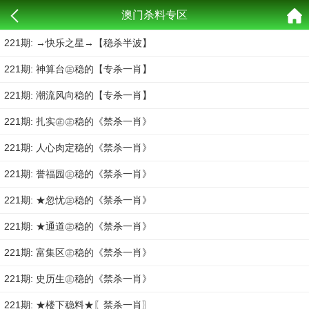
澳门杀料专区
221期: →快乐之星→【稳杀半波】
221期: 神算台㊣稳的【专杀一肖】
221期: 潮流风向稳的【专杀一肖】
221期: 扎实㊣㊣稳的《禁杀一肖》
221期: 人心肉定稳的《禁杀一肖》
221期: 誉福园㊣稳的《禁杀一肖》
221期: ★忽忧㊣稳的《禁杀一肖》
221期: ★通道㊣稳的《禁杀一肖》
221期: 富集区㊣稳的《禁杀一肖》
221期: 史历生㊣稳的《禁杀一肖》
221期: ★楼下稳料★〖禁杀一肖〗